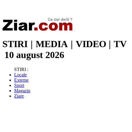
Stiri de ultima oră | Ultimele ştiri | Presa online | Stiri libere
STIRI
|
MEDIA
|
VIDEO
|
TV
10 august 2026
STIRI :
Locale
Externe
Sport
Magazin
Ziare