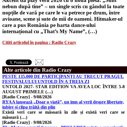
Akcent dă play verii 2026 cu o nouă piesă: „Sunt
nebun după tine” – un single scris cu gândul la toate
nopțile de vară pe care le va petrece pe drum, între
avioane, scene și sute de mii de oameni. Hitmaker-ul
care a pus România pe harta dance-ului
internațional cu „That’s My Name”, (…)
Citiți articolul în pagina : Radio Crazy
Alte articole din Radio Crazy
PESTE 135.000 DE PARTICIPANȚI AU TRECUT PRAGUL
FESTIVALULUI UNTOLD ÎN A TREIA ZI
UNTOLD 2027- STAR EDITION VA AVEA LOC ÎNTRE 5-8
AUGUST PRIMELE (…)
[Radio Crazy]
-
9/08/2026
RYAA lansează „Doar o viață”, un imn al verii despre libertate,
iubire și clipa trăită din plin
Există veri care se măsoară în zile și există veri care se
măsoară (…)
[Radio Crazy]
-
9/08/2026