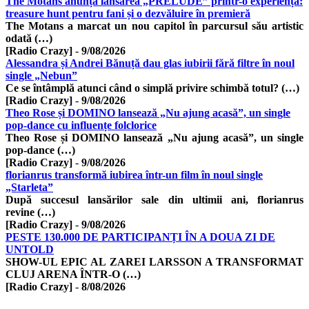
The Motans anunță lansarea „PRELUDE” printr-o experiență:
treasure hunt pentru fani și o dezvăluire în premieră
The Motans a marcat un nou capitol în parcursul său artistic
odată (…)
[Radio Crazy]
-
9/08/2026
Alessandra și Andrei Bănuță dau glas iubirii fără filtre în noul
single „Nebun”
Ce se întâmplă atunci când o simplă privire schimbă totul? (…)
[Radio Crazy]
-
9/08/2026
Theo Rose și DOMINO lansează „Nu ajung acasă”, un single
pop-dance cu influențe folclorice
Theo Rose și DOMINO lansează „Nu ajung acasă”, un single
pop-dance (…)
[Radio Crazy]
-
9/08/2026
florianrus transformă iubirea într-un film în noul single
„Starleta”
După succesul lansărilor sale din ultimii ani, florianrus
revine (…)
[Radio Crazy]
-
9/08/2026
PESTE 130.000 DE PARTICIPANȚI ÎN A DOUA ZI DE
UNTOLD
SHOW-UL EPIC AL ZAREI LARSSON A TRANSFORMAT
CLUJ ARENA ÎNTR-O (…)
[Radio Crazy]
-
8/08/2026