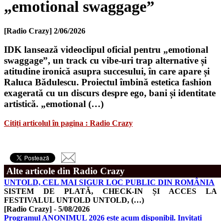
„emotional swaggage”
[Radio Crazy]
2/06/2026
IDK lansează videoclipul oficial pentru „emotional
swaggage”, un track cu vibe-uri trap alternative și
atitudine ironică asupra succesului, în care apare și
Raluca Bădulescu. Proiectul îmbină estetica fashion
exagerată cu un discurs despre ego, bani și identitate
artistică. „emotional (…)
Citiți articolul în pagina : Radio Crazy
Alte articole din Radio Crazy
UNTOLD, CEL MAI SIGUR LOC PUBLIC DIN ROMÂNIA
SISTEM DE PLATĂ, CHECK-IN ȘI ACCES LA
FESTIVALUL UNTOLD UNTOLD, (…)
[Radio Crazy]
-
5/08/2026
Programul ANONIMUL 2026 este acum disponibil. Invitați