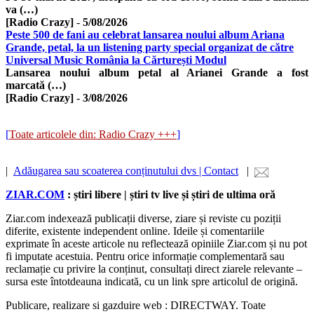
va (…)
[Radio Crazy]
-
5/08/2026
Peste 500 de fani au celebrat lansarea noului album Ariana
Grande, petal, la un listening party special organizat de către
Universal Music România la Cărturești Modul
Lansarea noului album petal al Arianei Grande a fost
marcată (…)
[Radio Crazy]
-
3/08/2026
[
Toate articolele din: Radio Crazy +++
]
|
Adăugarea sau scoaterea conținutului dvs | Contact
|
ZIAR.COM
: știri libere | știri tv live și știri de ultima oră
Ziar.com indexează publicații diverse, ziare și reviste cu poziții
diferite, existente independent online. Ideile și comentariile
exprimate în aceste articole nu reflectează opiniile Ziar.com și nu pot
fi imputate acestuia. Pentru orice informație complementară sau
reclamație cu privire la conținut, consultați direct ziarele relevante –
sursa este întotdeauna indicată, cu un link spre articolul de origină.
Publicare, realizare si gazduire web : DIRECTWAY. Toate