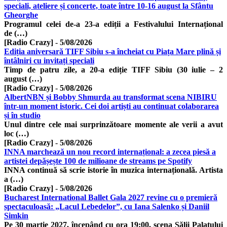
speciali, ateliere și concerte, toate între 10-16 august la Sfântu
Gheorghe
Programul celei de-a 23-a ediții a Festivalului Internațional
de (…)
[Radio Crazy]
-
5/08/2026
Ediția aniversară TIFF Sibiu s-a încheiat cu Piața Mare plină și
întâlniri cu invitați speciali
Timp de patru zile, a 20-a ediție TIFF Sibiu (30 iulie – 2
august (…)
[Radio Crazy]
-
5/08/2026
AlbertNBN și Bobby Shmurda au transformat scena NIBIRU
într-un moment istoric. Cei doi artiști au continuat colaborarea
și în studio
Unul dintre cele mai surprinzătoare momente ale verii a avut
loc (…)
[Radio Crazy]
-
5/08/2026
INNA marchează un nou record internațional: a zecea piesă a
artistei depășește 100 de milioane de streams pe Spotify
INNA continuă să scrie istorie în muzica internațională. Artista
a (…)
[Radio Crazy]
-
5/08/2026
Bucharest International Ballet Gala 2027 revine cu o premieră
spectaculoasă: „Lacul Lebedelor”, cu Iana Salenko și Daniil
Simkin
Pe 30 martie 2027, începând cu ora 19:00, scena Sălii Palatului