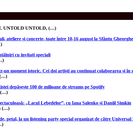
UL UNTOLD UNTOLD, (…)
 ateliere și concerte, toate între 10-16 august la Sfântu Gheorgh
…)
âlniri cu invitați speciali
…)
 moment istoric. Cei doi artiști au continuat colaborarea și în 
 (…)
stei depășește 100 de milioane de streams pe Spotify
 (…)
pectaculoasă: „Lacul Lebedelor”, cu Iana Salenko și Daniil Simkin
a (…)
e, petal, la un listening party special organizat de către Univers
…)