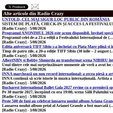
Alte articole din Radio Crazy
UNTOLD, CEL MAI SIGUR LOC PUBLIC DIN ROMÂNIA
SISTEM DE PLATĂ, CHECK-IN ȘI ACCES LA FESTIVAL
[Radio Crazy]
-
5/08/2026
Programul ANONIMUL 2026 este acum disponibil. Invitați speciali,
Programul celei de-a 23-a ediții a Festivalului Internațional de (
[Radio Crazy]
-
5/08/2026
Ediția aniversară TIFF Sibiu s-a încheiat cu Piața Mare plină și înt
Timp de patru zile, a 20-a ediție TIFF Sibiu (30 iulie – 2 august (
[Radio Crazy]
-
5/08/2026
AlbertNBN și Bobby Shmurda au transformat scena NIBIRU într-un
Unul dintre cele mai surprinzătoare momente ale verii a avut loc
[Radio Crazy]
-
5/08/2026
INNA marchează un nou record internațional: a zecea piesă a arti
INNA continuă să scrie istorie în muzica internațională. Artista a
[Radio Crazy]
-
5/08/2026
Bucharest International Ballet Gala 2027 revine cu o premieră s
Pe 30 martie 2027, începând cu ora 19:00, scena Sălii Palatului v
[Radio Crazy]
-
5/08/2026
Peste 500 de fani au celebrat lansarea noului album Ariana Grand
Lansarea noului album petal al Arianei Grande a fost marcată (
[Radio Crazy]
-
3/08/2026