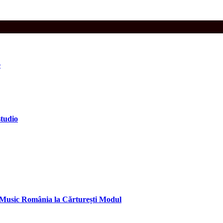
e
studio
al Music România la Cărturești Modul