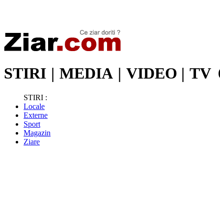
Stiri de ultima oră | Ultimele ştiri | Presa online | Stiri libere
STIRI
|
MEDIA
|
VIDEO
|
TV
STIRI :
Locale
Externe
Sport
Magazin
Ziare