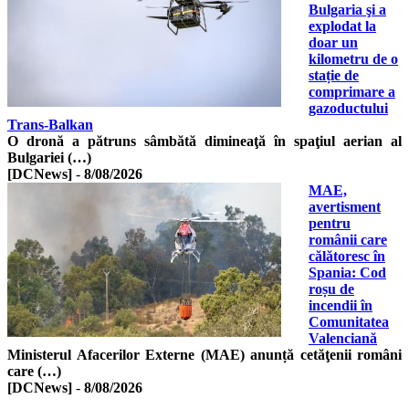
Bulgaria şi a
explodat la
doar un
kilometru de o
stație de
comprimare a
gazoductului
Trans-Balkan
O dronă a pătruns sâmbătă dimineaţă în spaţiul aerian al
Bulgariei (…)
[DCNews]
-
8/08/2026
MAE,
avertisment
pentru
românii care
călătoresc în
Spania: Cod
roșu de
incendii în
Comunitatea
Valenciană
Ministerul Afacerilor Externe (MAE) anunță cetăţenii români
care (…)
[DCNews]
-
8/08/2026