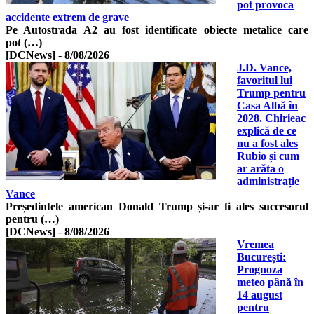
pot provoca
accidente extrem de grave
Pe Autostrada A2 au fost identificate obiecte metalice care
pot (…)
[DCNews]
-
8/08/2026
J.D. Vance,
favoritul lui
Trump pentru
Casa Albă în
2028. Chirieac
explică de ce
nu a fost ales
Rubio și cum
ar arăta o
administrație
Vance
Președintele american Donald Trump și-ar fi ales succesorul
pentru (…)
[DCNews]
-
8/08/2026
Vremea
București:
Prognoza
meteo până în
14 august
pentru