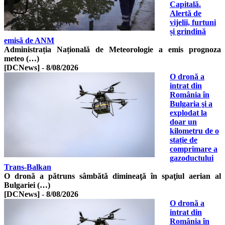
Capitală.
Alertă de
vijelii, furtuni
și grindină
emisă de ANM
Administrația Națională de Meteorologie a emis prognoza
meteo (…)
[DCNews]
-
8/08/2026
O dronă a
intrat din
România în
Bulgaria şi a
explodat la
doar un
kilometru de o
stație de
comprimare a
gazoductului
Trans-Balkan
O dronă a pătruns sâmbătă dimineaţă în spaţiul aerian al
Bulgariei (…)
[DCNews]
-
8/08/2026
O dronă a
intrat din
România în