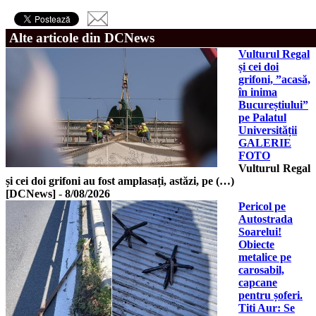
Alte articole din DCNews
Vulturul Regal
și cei doi
grifoni, ”acasă,
în inima
Bucureștiului”
pe Palatul
Universității
GALERIE
FOTO
Vulturul Regal
și cei doi grifoni au fost amplasați, astăzi, pe (…)
[DCNews]
-
8/08/2026
Pericol pe
Autostrada
Soarelui!
Obiecte
metalice pe
carosabil,
capcane
pentru șoferi.
Titi Aur: Se