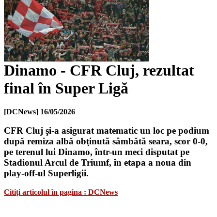
Dinamo - CFR Cluj, rezultat
final în Super Ligă
[DCNews]
16/05/2026
CFR Cluj şi-a asigurat matematic un loc pe podium
după remiza albă obţinută sâmbătă seara, scor 0-0,
pe terenul lui Dinamo, într-un meci disputat pe
Stadionul Arcul de Triumf, în etapa a noua din
play-off-ul Superligii.
Citiți articolul în pagina : DCNews