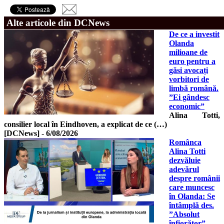
Alte articole din DCNews
De ce a investit
Olanda
milioane de
euro pentru a
găsi avocați
vorbitori de
limbă română.
”Ei gândesc
economic”
Alina Totti,
consilier local în Eindhoven, a explicat de ce (…)
[DCNews]
-
6/08/2026
Românca
Alina Totti
dezvăluie
adevărul
despre românii
care muncesc
în Olanda: Se
întâmplă des.
”Absolut
înfiorător”