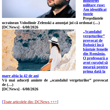
industriei
militare ruse:
Am identificat
țintele
Preşedintele
ucrainean Volodimir Zelenski a anunţat joi că ordonat (…)
[DCNews]
-
6/08/2026
„Scandalul
vergeturilor”
provocat de
Buhnici încă
bântuie femeile
din România.
O profesoară a
avut curajul să
meargă pentru
prima dată la
mare abia la 42 de ani
Vă mai aduceți aminte de „scandalul vergeturilor” provocat
de (…)
[DCNews]
-
6/08/2026
[
Toate articolele din: DCNews +++
]