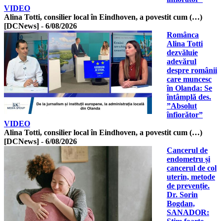
VIDEO
Alina Totti, consilier local în Eindhoven, a povestit cum (…)
[DCNews]
-
6/08/2026
Românca
Alina Totti
dezvăluie
adevărul
despre românii
care muncesc
în Olanda: Se
întâmplă des.
”Absolut
înfiorător”
VIDEO
Alina Totti, consilier local în Eindhoven, a povestit cum (…)
[DCNews]
-
6/08/2026
Cancerul de
endometru și
cancerul de col
uterin, metode
de prevenție.
Dr. Sorin
Bogdan,
SANADOR: