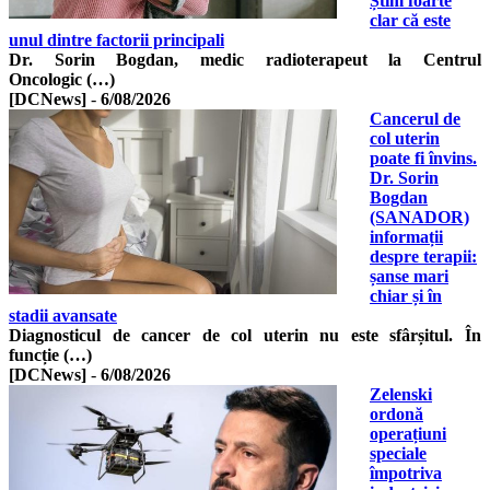
Știm foarte
clar că este
unul dintre factorii principali
Dr. Sorin Bogdan, medic radioterapeut la Centrul
Oncologic (…)
[DCNews]
-
6/08/2026
Cancerul de
col uterin
poate fi învins.
Dr. Sorin
Bogdan
(SANADOR)
informații
despre terapii:
șanse mari
chiar și în
stadii avansate
Diagnosticul de cancer de col uterin nu este sfârșitul. În
funcție (…)
[DCNews]
-
6/08/2026
Zelenski
ordonă
operațiuni
speciale
împotriva