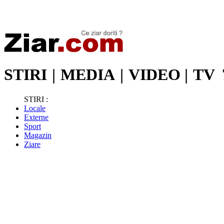
Stiri de ultima oră | Ultimele ştiri | Presa online | Stiri libere
STIRI
|
MEDIA
|
VIDEO
|
TV
STIRI :
Locale
Externe
Sport
Magazin
Ziare