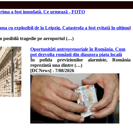
 Prima a fost inundată. Ce urmează - FOTO
a cu explozibil de la Leipzig. Catastrofa a fost evitată în ultimul
o posibilă tragedie pe aeroportul (…)
Oportunități antreprenoriale în România. Cum
pot dezvolta românii din diaspora piața locală
În pofida previziunilor alarmiste, România
reprezintă una dintre (…)
[DCNews]
-
7/08/2026