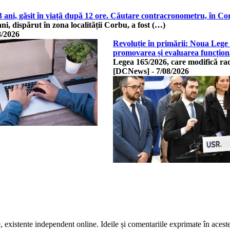
3 ani, găsit în viață după 12 ore. Căutare contracronometru, în Co
ni, dispărut în zona localității Corbu, a fost (…)
8/2026
Revoluție în primării: Noua Lege 
promovarea și evaluarea funcțion
Legea 165/2026, care modifică rad
[DCNews]
-
7/08/2026
te, existente independent online. Ideile și comentariile exprimate în acest