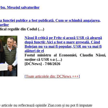
rbu. Mesajul salvatorilor
a funcției publice a fost publicată. Cum se schimbă angajarea,
arilor
ical regulile din Codul (…)
Năsui îl critică pe Fritz și acuză USR că aleargă
după funcții: Aici a fost o mare greșeală. Când
Bolojan nu va mai fi popular, USR nu va mai fi
alături de el
Fostul ministru al Economiei, Claudiu Năsui,
susține că USR s-a (…)
[DCNews]
-
7/08/2026
[
Toate articolele din: DCNews +++
]
e articole nu reflectează opiniile Ziar.com și nu pot fi imputate