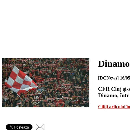
Dinamo 
[DCNews]
16/05
CFR Cluj şi-a
Dinamo, într-
Citiți articolul