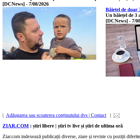
[DCNews]
-
7/08/2026
Băiețel de doar 
Un băiețel de 3 a
[DCNews]
-
7/0
|
Adăugarea sau scoaterea conținutului dvs | Contact
|
ZIAR.COM
: știri libere | știri tv live și știri de ultima oră
Ziar.com indexează publicații diverse, ziare și reviste cu poziții diferi