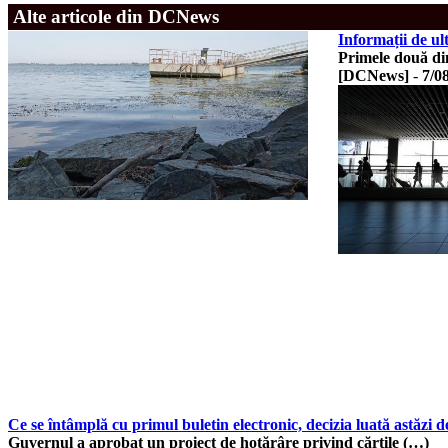
Alte articole din DCNews
Informații de u
Primele două din
[DCNews]
-
7/0
Ce se întâmplă cu primul buletin electronic, decizia luată astăzi 
Guvernul a aprobat un proiect de hotărâre privind cărțile (…)