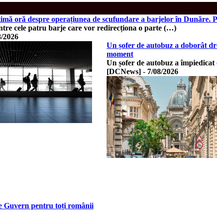
ltimă oră despre operațiunea de scufundare a barjelor în Dunăre.
tre cele patru barje care vor redirecționa o parte (…)
8/2026
Un șofer de autobuz a doborât dron
moment
Un șofer de autobuz a împiedicat 
[DCNews]
-
7/08/2026
de Guvern pentru toți românii