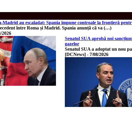
Madrid au escaladat: Spania impune controale la frontieră pentru 
recedent între Roma și Madrid. Spania anunță că va (…)
8/2026
Senatul SUA aprobă noi sancțiuni 
gazelor
Senatul SUA a adoptat un nou pac
[DCNews]
-
7/08/2026