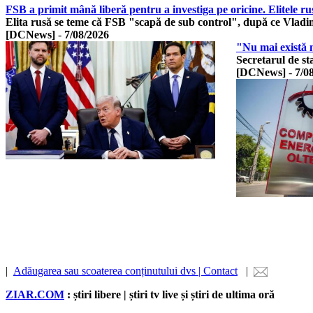
FSB a primit mână liberă pentru a investiga pe oricine. Elitele r
Elita rusă se teme că FSB "scapă de sub control", după ce Vladi
[DCNews]
-
7/08/2026
"Nu mai există n
Secretarul de s
[DCNews]
-
7/0
|
Adăugarea sau scoaterea conținutului dvs | Contact
|
ZIAR.COM
: știri libere | știri tv live și știri de ultima oră