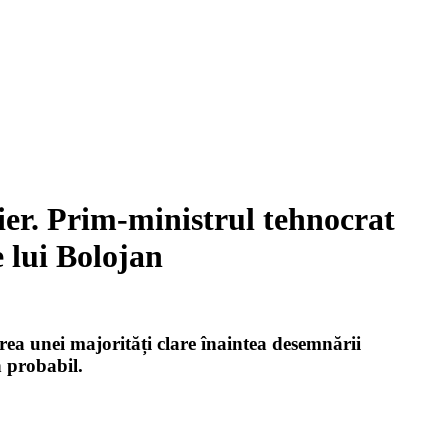
mier. Prim-ministrul tehnocrat
 lui Bolojan
area unei majorități clare înaintea desemnării
n probabil.