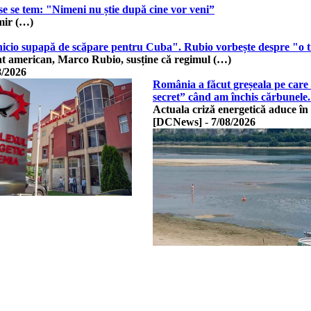
use se tem: "Nimeni nu știe după cine vor veni”
mir (…)
icio supapă de scăpare pentru Cuba". Rubio vorbește despre "o trai
tat american, Marco Rubio, susține că regimul (…)
8/2026
România a făcut greșeala pe care 
secret” când am închis cărbune
Actuala criză energetică aduce în
[DCNews]
-
7/08/2026