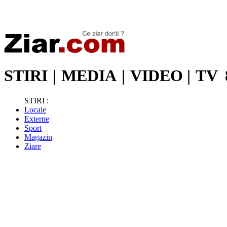
Stiri de ultima oră | Ultimele ştiri | Presa online | Stiri libere
STIRI
|
MEDIA
|
VIDEO
|
TV
STIRI :
Locale
Externe
Sport
Magazin
Ziare