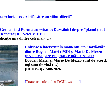
ectorie ireversibilă către un viitor diferit"
Germania și Polonia au evitat-o: Dezvăluiri despre ”planul ținut
le. Reportaj DCNews VIDEO
 dicuție una dintre cele mai (…)
Chirieac a intervenit în momentul tip ”Iartă-mă”
dintre Bogdan Matei (PSD) și Mario De Mezzo
(PNL): Vă pare rău, dar ce măsuri se iau?
Bogdan Matei și Mario De Mezzo sunt de acord:
toți sunt de vină (…)
[DCNews]
-
7/08/2026
[
Toate articolele din: DCNews +++
]