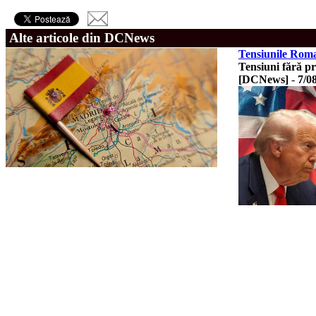
Alte articole din DCNews
Tensiunile Roma-
Tensiuni fără p
[DCNews]
-
7/0