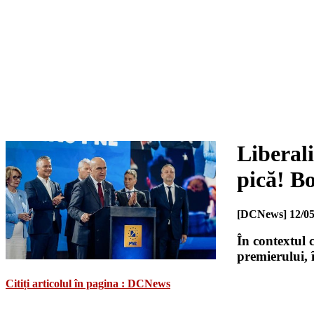
Liberali
pică! Bo
[DCNews]
12/05
În contextul 
premierului, 
Citiți articolul în pagina : DCNews