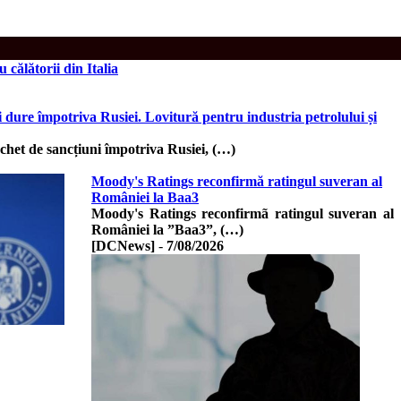
călătorii din Italia
dure împotriva Rusiei. Lovitură pentru industria petrolului și
het de sancțiuni împotriva Rusiei, (…)
Moody's Ratings reconfirmă ratingul suveran al
României la Baa3
Moody's Ratings reconfirmã ratingul suveran al
României la ”Baa3”, (…)
[DCNews]
-
7/08/2026