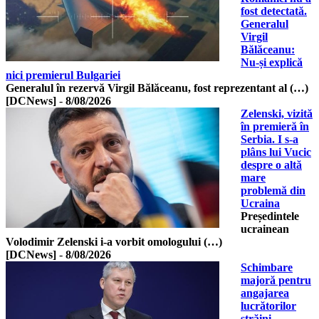
fost detectată.
Generalul
Virgil
Bălăceanu:
Nu-și explică
nici premierul Bulgariei
Generalul în rezervă Virgil Bălăceanu, fost reprezentant al (…)
[DCNews]
-
8/08/2026
Zelenski, vizită
în premieră în
Serbia. I s-a
plâns lui Vucic
despre o altă
mare
problemă din
Ucraina
Președintele
ucrainean
Volodimir Zelenski i-a vorbit omologului (…)
[DCNews]
-
8/08/2026
Schimbare
majoră pentru
angajarea
lucrătorilor
străini.