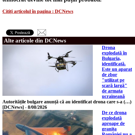
Citiți articolul în pagina : DCNews
Alte articole din DCNews
Drona
explodată în
Bulgaria,
identificată.
Este un aparat
de zbor
"utilizat pe
scară largă"
de armata
ucraineană
Autoritățile bulgare anunță că au identificat drona care s-a (…)
[DCNews]
-
8/08/2026
De ce drona
explodată
aproape de
granița
României nu a