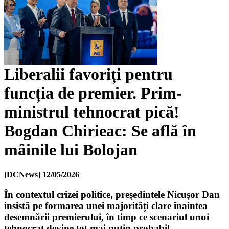
Liberalii favoriți pentru
funcția de premier. Prim-
ministrul tehnocrat pică!
Bogdan Chirieac: Se află în
mâinile lui Bolojan
[DCNews]
12/05/2026
În contextul crizei politice, președintele Nicușor Dan
insistă pe formarea unei majorități clare înaintea
desemnării premierului, în timp ce scenariul unui
tehnocrat devine tot mai puțin probabil.