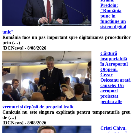
Predoiu:
"România
pune în
funcțiune un
sistem digital
unic"
România face un pas important spre digitalizarea procedurilor
prin (…)
[DCNews]
-
8/08/2026
Căldură
insuportabilă
în Aeroportul
Otopeni.
Cezar
Osiceanu arată
cauzele: Un
aeroport
proiectat
pentru alte
vremuri și depășit de propriul trafic
Canicula nu este singura explicație pentru temperaturile greu
de (…)
[DCNews]
-
8/08/2026
Cristi Chivu,