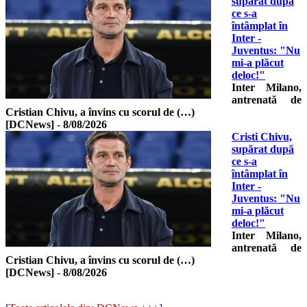
supărat după
ce s-a
întâmplat în
Inter -
Juventus: "Nu
mi-a plăcut
deloc!"
Inter Milano,
antrenată de
Cristian Chivu, a învins cu scorul de (…)
[DCNews]
-
8/08/2026
Cristi Chivu,
supărat după
ce s-a
întâmplat în
Inter -
Juventus: "Nu
mi-a plăcut
deloc!"
Inter Milano,
antrenată de
Cristian Chivu, a învins cu scorul de (…)
[DCNews]
-
8/08/2026