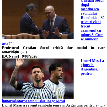
Cristian Socol,
după
menținerea
ratingului
României: "Să
te lauzi că ai
trecut
examenul cu
minus 5. Cum
se numește
asta?”
Profesorul Cristian Socol critică dur modul în care
autoritățile (…)
[DCNews]
-
9/08/2026
Lionel Messi a
ajuns în
Argentina,
pentru
înmormântarea tatălui său Jorge Messi
Lionel Messi a revenit sâmbătă seara în Argentina pentru a (…)