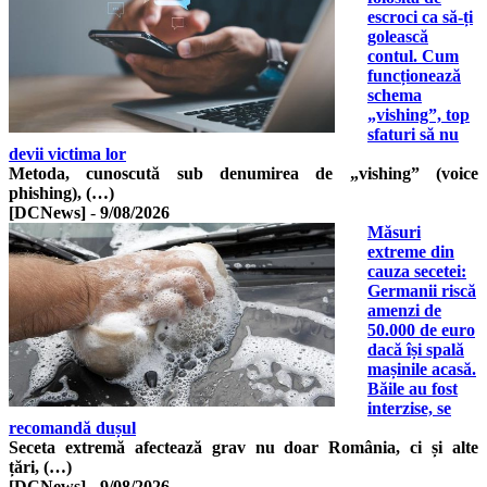
escroci ca să-ți
golească
contul. Cum
funcționează
schema
„vishing”, top
sfaturi să nu
devii victima lor
Metoda, cunoscută sub denumirea de „vishing” (voice
phishing), (…)
[DCNews]
-
9/08/2026
Măsuri
extreme din
cauza secetei:
Germanii riscă
amenzi de
50.000 de euro
dacă își spală
mașinile acasă.
Băile au fost
interzise, se
recomandă dușul
Seceta extremă afectează grav nu doar România, ci și alte
țări, (…)
[DCNews]
-
9/08/2026