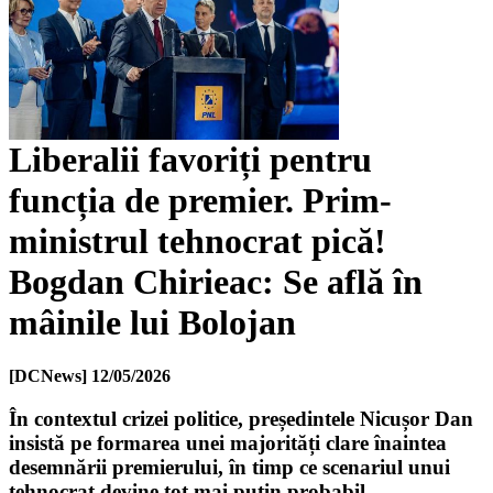
Liberalii favoriți pentru
funcția de premier. Prim-
ministrul tehnocrat pică!
Bogdan Chirieac: Se află în
mâinile lui Bolojan
[DCNews]
12/05/2026
În contextul crizei politice, președintele Nicușor Dan
insistă pe formarea unei majorități clare înaintea
desemnării premierului, în timp ce scenariul unui
tehnocrat devine tot mai puțin probabil.