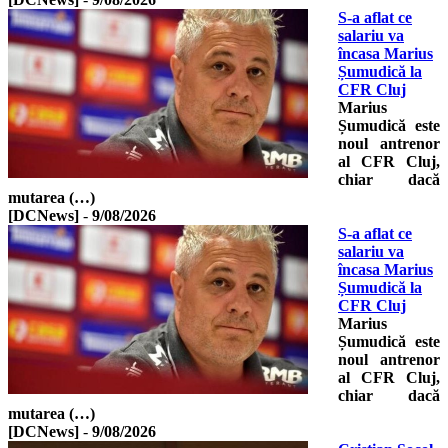
S-a aflat ce
salariu va
încasa Marius
Șumudică la
CFR Cluj
Marius
Șumudică este
noul antrenor
al CFR Cluj,
chiar dacă
mutarea (…)
[DCNews]
-
9/08/2026
S-a aflat ce
salariu va
încasa Marius
Șumudică la
CFR Cluj
Marius
Șumudică este
noul antrenor
al CFR Cluj,
chiar dacă
mutarea (…)
[DCNews]
-
9/08/2026