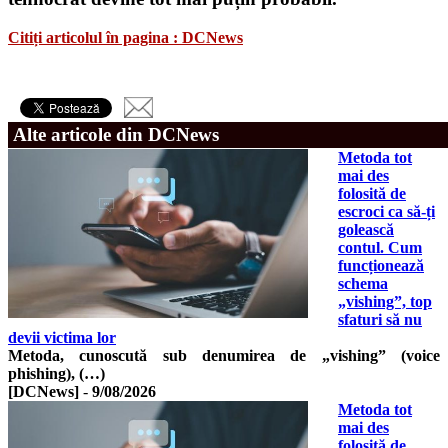
Citiți articolul în pagina : DCNews
Alte articole din DCNews
Metoda tot
mai des
folosită de
escroci ca să-ți
golească
contul. Cum
funcționează
schema
„vishing”, top
sfaturi să nu
devii victima lor
Metoda, cunoscută sub denumirea de „vishing” (voice
phishing), (…)
[DCNews]
-
9/08/2026
Metoda tot
mai des
folosită de