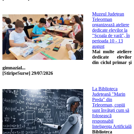
Muzeul Judeţean
Teleorman
organizează ateliere
dedicate elevilor la
"Şcoala de vară", în
perioada 10 - 13
august
Mai multe ateliere
dedicate elevilor
din ciclul primar şi
gimnazial...
[StiripeSurse]
29/07/2026
La Biblioteca
Judeţeană "Marin
Preda" din
Teleorman, copiii
sunt învățați cum să
folosească
responsabil
Inteligenţa Artificială
Biblioteca