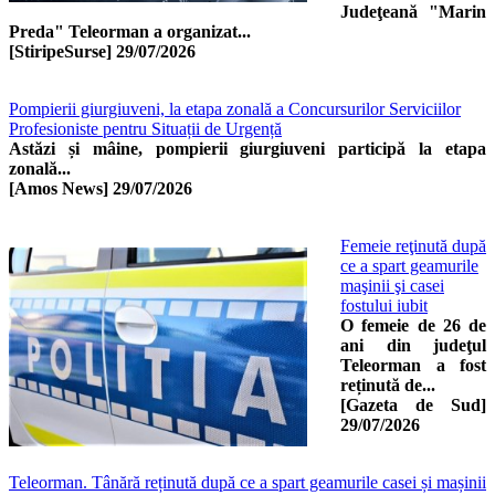
Judeţeană "Marin
Preda" Teleorman a organizat...
[StiripeSurse]
29/07/2026
Pompierii giurgiuveni, la etapa zonală a Concursurilor Serviciilor
Profesioniste pentru Situații de Urgență
Astăzi și mâine, pompierii giurgiuveni participă la etapa
zonală...
[Amos News]
29/07/2026
Femeie reţinută după
ce a spart geamurile
maşinii şi casei
fostului iubit
O femeie de 26 de
ani din judeţul
Teleorman a fost
reținută de...
[Gazeta de Sud]
29/07/2026
Teleorman. Tânără reținută după ce a spart geamurile casei și mașinii