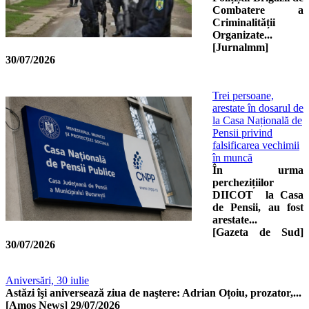
Combatere a
Criminalității
Organizate...
[Jurnalmm]
30/07/2026
Trei persoane,
arestate în dosarul de
la Casa Națională de
Pensii privind
falsificarea vechimii
în muncă
În urma
perchezițiilor
DIICOT la Casa
de Pensii, au fost
arestate...
[Gazeta de Sud]
30/07/2026
Aniversări, 30 iulie
Astăzi îşi aniversează ziua de naştere: Adrian Oțoiu, prozator,...
[Amos News]
29/07/2026