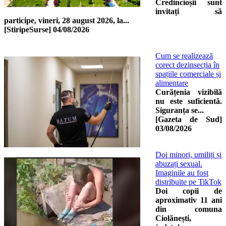
Credincioșii sunt
invitați să
participe, vineri, 28 august 2026, la...
[StiripeSurse]
04/08/2026
Cum se realizează
corect dezinsecția în
spațiile comerciale și
alimentare
Curățenia vizibilă
nu este suficientă.
Siguranța se...
[Gazeta de Sud]
03/08/2026
Doi minori, umiliți și
abuzați sexual.
Imaginile au fost
distribuite pe TikTok
Doi copii de
aproximativ 11 ani
din comuna
Ciolănești,