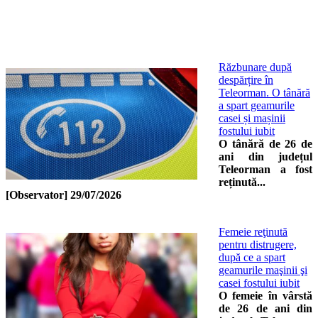
Răzbunare după
despărțire în
Teleorman. O tânără
a spart geamurile
casei și mașinii
fostului iubit
O tânără de 26 de
ani din județul
Teleorman a fost
reținută...
[Observator]
29/07/2026
Femeie reţinută
pentru distrugere,
după ce a spart
geamurile maşinii şi
casei fostului iubit
O femeie în vârstă
de 26 de ani din