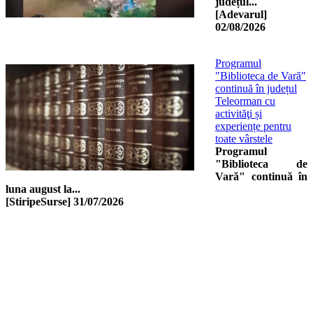
județul...
[Adevarul]
02/08/2026
Programul
"Biblioteca de Vară"
continuă în județul
Teleorman cu
activităţi și
experiențe pentru
toate vârstele
Programul
"Biblioteca de
Vară" continuă în
luna august la...
[StiripeSurse]
31/07/2026