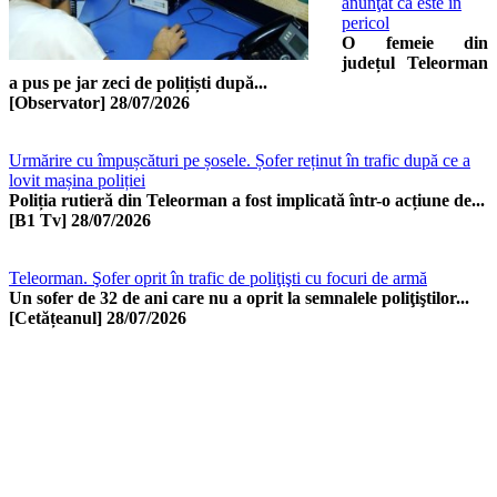
anunţat că este în
pericol
O femeie din
județul Teleorman
a pus pe jar zeci de polițiști după...
[Observator]
28/07/2026
Urmărire cu împușcături pe șosele. Șofer reținut în trafic după ce a
lovit mașina poliției
Poliția rutieră din Teleorman a fost implicată într-o acțiune de...
[B1 Tv]
28/07/2026
Teleorman. Şofer oprit în trafic de poliţişti cu focuri de armă
Un sofer de 32 de ani care nu a oprit la semnalele poliţiştilor...
[Cetățeanul]
28/07/2026