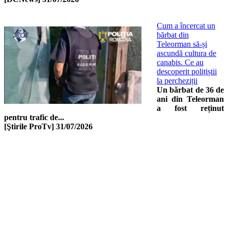
Cum a încercat un
bărbat din
Teleorman să-și
ascundă cultura de
canabis. Ce au
descoperit polițiștii
la percheziții
Un bărbat de 36 de
ani din Teleorman
a fost reținut
pentru trafic de...
[Ştirile ProTv]
31/07/2026