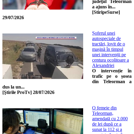
judeţul Teleorman
a ajuns în...
[StiripeSurse]
29/07/2026
Șoferul unei
autospeciale de
tractări, lovit de o
mașină în timpul
unei intervenții pe
centura ocolitoare a
Alexandriei
O intervenție în
trafic pe o șosea
din Teleorman a
dus la un...
[Ştirile ProTv]
28/07/2026
O femeie din
Teleorman,
amendată cu 2.000
de lei după ce a
sunat la 112 şi a