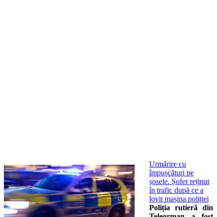
Urmărire cu
împușcături pe
șosele. Șofer reținut
în trafic după ce a
lovit mașina poliției
Poliția rutieră din
Teleorman a fost