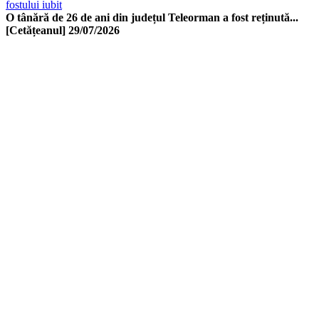
fostului iubit
O tânără de 26 de ani din județul Teleorman a fost reținută...
[Cetățeanul]
29/07/2026