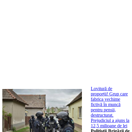
Lovitură de
proporții! Grup care
fabrica vechime
fictivă în muncă
pentru pensii,
destructurat.
Prejudiciul a ajuns la
12,5 milioane de lei
Polițiștii Brigăzii de