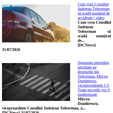
Cum vrea Consiliul
Județean Teleorman
să scadă numărul de
accidente / video
Cum vrea Consiliul
Județean
Teleorman să
scadă numărul
de...
[DCNews]
31/07/2026
Siguranța pietonilor,
prioritate pe
drumurile din
Teleorman. Mircea
Dumitrescu,
vicepreședintele CJ:
Toate trecerile vor fi
modernizate
Mircea
Dumitrescu,
vicepreședinte Consiliul Județean Teleorman, a...
[DCNews]
31/07/2026