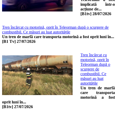
implicată într-o
acțiune de...
[B1tv]
28/07/2026
Tren încărcat cu motorină, oprit în Teleorman după o scurgere de
combustibil. Ce măsuri au luat autoritățile
Un tren de marfă care transporta motorină a fost oprit luni în...
[B1 Tv]
27/07/2026
Tren încărcat cu
motorină, oprit în
Teleorman după o
scurgere de
combustibil. Ce
măsuri au luat
autoritățile
Un tren de marfă
care transporta
motorină a fost
oprit luni în...
[B1tv]
27/07/2026