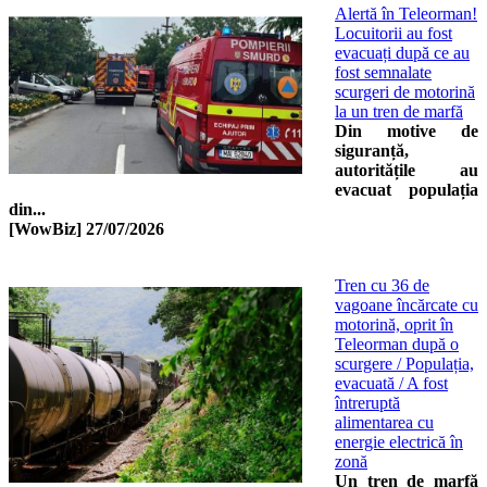
Alertă în Teleorman!
Locuitorii au fost
evacuați după ce au
fost semnalate
scurgeri de motorină
la un tren de marfă
Din motive de
siguranță,
autoritățile au
evacuat populația
din...
[WowBiz]
27/07/2026
Tren cu 36 de
vagoane încărcate cu
motorină, oprit în
Teleorman după o
scurgere / Populația,
evacuată / A fost
întreruptă
alimentarea cu
energie electrică în
zonă
Un tren de marfă