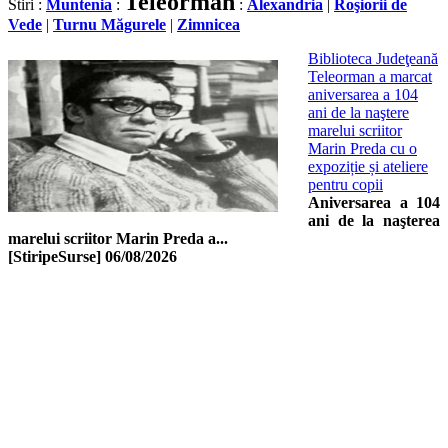
Teleorman
Stiri :
Muntenia
:
:
Alexandria
|
Roşiorii de
Vede
|
Turnu Măgurele
|
Zimnicea
Biblioteca Judeţeană
Teleorman a marcat
aniversarea a 104
ani de la naştere
marelui scriitor
Marin Preda cu o
expoziție și ateliere
pentru copii
Aniversarea a 104
ani de la naşterea
marelui scriitor Marin Preda a...
[StiripeSurse]
06/08/2026