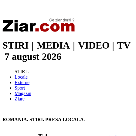
Stiri de ultima oră | Ultimele ştiri | Presa online | Stiri libere
STIRI
|
MEDIA
|
VIDEO
|
TV
7 august 2026
STIRI :
Locale
Externe
Sport
Magazin
Ziare
ROMANIA. STIRI. PRESA LOCALA
: