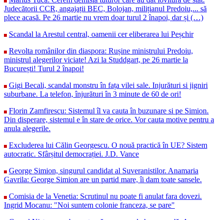
Judecătorii CCR, angajații BEC, Bolojan, milițianul Predoiu,... să
plece acasă. Pe 26 martie nu vrem doar turul 2 înapoi, dar și (…)
Scandal la Arestul central, oamenii cer eliberarea lui Peșchir
Revolta românilor din diaspora: Rușine ministrului Predoiu,
ministrul alegerilor viciate! Azi la Studdgart, pe 26 martie la
București! Turul 2 înapoi!
Gigi Becali, scandal monstru în fața vilei sale. Injurături si jigniri
suburbane. La telefon, înjurături în 3 minute de 60 de ori!
Florin Zamfirescu: Sistemul îl va cauta în buzunare si pe Simion.
Din disperare, sistemul e în stare de orice. Vor cauta motive pentru a
anula alegerile.
Excluderea lui Călin Georgescu. O nouă practică în UE? Sistem
autocratic. Sfârșitul democrației. J.D. Vance
George Simion, singurul candidat al Suveranistilor. Anamaria
Gavrila: George Simion are un partid mare, îi dam toate sansele.
Comisia de la Venetia: Scrutinul nu poate fi anulat fara dovezi.
Ingrid Mocanu: "Noi suntem colonie franceza, se pare"