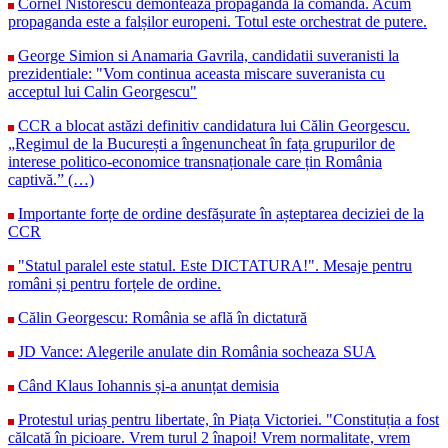
Cornel Nistorescu demontează propaganda la comandă. Acum
propaganda este a falșilor europeni. Totul este orchestrat de putere.
George Simion si Anamaria Gavrila, candidatii suveranisti la
prezidentiale: "Vom continua aceasta miscare suveranista cu
acceptul lui Calin Georgescu"
CCR a blocat astăzi definitiv candidatura lui Călin Georgescu.
„Regimul de la București a îngenuncheat în fața grupurilor de
interese politico-economice transnaționale care țin România
captivă.” (…)
Importante forțe de ordine desfășurate în așteptarea deciziei de la
CCR
"Statul paralel este statul. Este DICTATURA!". Mesaje pentru
români și pentru forțele de ordine.
Călin Georgescu: România se află în dictatură
JD Vance: Alegerile anulate din România socheaza SUA
Când Klaus Iohannis și-a anunțat demisia
Protestul uriaș pentru libertate, în Piața Victoriei. "Constituția a fost
călcată în picioare. Vrem turul 2 înapoi! Vrem normalitate, vrem