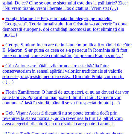
spital. De ce? Cine se opune sistemului este dus la psihiatrie? Zice:
"Nu vrem tiranie, vrem libertate! Jos dictatura! Vrem stat (…)
Franța: Marine Le Pen, eliminată din alegeri, pe modelul
"Georgescu". Teoria jurnalistului Ion Cristoiu s-a adeverit: în doua
democrații europene, doi candidați incomozi au fost eliminați din
joc (…)
George Simion: Incercare de imisiune în politica României de către
E. Macron. S-ar putea ca ceea ce s-a petrecut în România să fi fost
un experiment, care este continuat în țări precum Franța sau (…)
Crin Antonescu: bătălia zilelor noastre este bătălia între
conservatorism în sensul apărării valorilor tradiționale și valorile
sorosiste, progresiste, neo-marxiste... Domnule Ponta, cum nu ți-
e (…)
Florin Zamfirescu: O huntă de uzurpatori, ei nu au dovezi dar vor
să le fabrice. Poporul nu mai poate fi ținut în frâu. Oamenii vor
continua să iasă în stradă, pâna li se va fi respectat dreptul (…)
Gelu Vișan: Această dictatură nu se poate termina decît prin
revenirea la starea normală, adică revenirea la turul 2, altfel vom
avea alegeri în dictatură, cu un rezultat care poate fi aranjat.
Marius Tucă: Cerem demisia tuturor care au dat lovitura de stat.