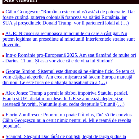
Călin Georgescu: "România este condusă astăzi de patocrație. Dar
foarte curând, puterea colonială franceză va părăsi România, iar
SUA și președintele Donald Trump, vor fi partenerii loiali ai (…)
AUR: Nicusor sa recunoasca minciunile cu care a câstigat. Nu
putem legitima un presedinte al minciunii! Interferentele straine sunt
dovedite.
Intr-o Românie pro-Europeană 2025. Am stat flamând de multe ori
- Darius, 11 ani. Și asta vor zice că e de vina lui Simion?
George Simion: Sistemul este dispus să ne elimine fizic. Se tem că
vom câștiga alegerile. Am creat mișcarea să facem Europa mareață
din nou. Le este frică de o alianță transatlantică a (…)
Alex Jones: Trump a pornit la război împotriva Statului paralel.
Franța si UE: dictaturi nealese. In UE se anulează alegeri și se
arestează favoriții. Națiunile și-au cedat drepturile Uniunii (…)
Florin Zamfirescu: Poporul nu poate fi învins, fără să fie convins.
Călin Georgescu nu a cerut nimic pentru el. Mi-e teamă de revolta
populară.
Scandal! Stegarul Dac târât de polițisti, legat de targă și dus la