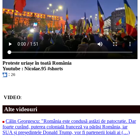
Proteste uriașe în toată România
Youtube : Nicolae.95 #shorts
VIDEO
:
Alte videouri
Călin Georgescu: "România este condusă astăzi de patocrație. Dar
foarte curând, puterea colonială franceză va părăsi România, iar
SUA și președintele Donald Trump, vor fi partenerii loiali ai (…)