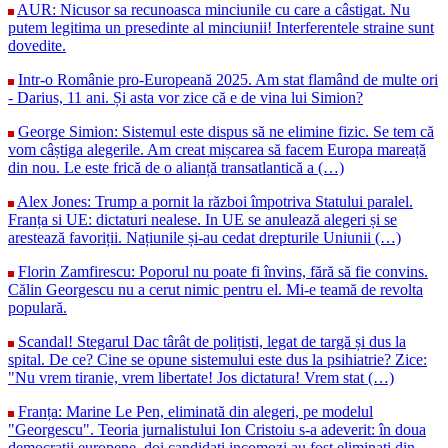
AUR: Nicusor sa recunoasca minciunile cu care a câstigat. Nu
putem legitima un presedinte al minciunii! Interferentele straine sunt
dovedite.
Intr-o Românie pro-Europeană 2025. Am stat flamând de multe ori
- Darius, 11 ani. Și asta vor zice că e de vina lui Simion?
George Simion: Sistemul este dispus să ne elimine fizic. Se tem că
vom câștiga alegerile. Am creat mișcarea să facem Europa mareață
din nou. Le este frică de o alianță transatlantică a (…)
Alex Jones: Trump a pornit la război împotriva Statului paralel.
Franța si UE: dictaturi nealese. In UE se anulează alegeri și se
arestează favoriții. Națiunile și-au cedat drepturile Uniunii (…)
Florin Zamfirescu: Poporul nu poate fi învins, fără să fie convins.
Călin Georgescu nu a cerut nimic pentru el. Mi-e teamă de revolta
populară.
Scandal! Stegarul Dac târât de polițisti, legat de targă și dus la
spital. De ce? Cine se opune sistemului este dus la psihiatrie? Zice:
"Nu vrem tiranie, vrem libertate! Jos dictatura! Vrem stat (…)
Franța: Marine Le Pen, eliminată din alegeri, pe modelul
"Georgescu". Teoria jurnalistului Ion Cristoiu s-a adeverit: în doua
democrații europene, doi candidați incomozi au fost eliminați din