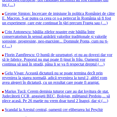
joc (…)
George Simion: Incercare de imisiune în politica României de către
E. Macron. S-ar putea ca ceea ce s-a petrecut în România să fi fost
un experiment, care este continuat în țări precum Franța sau (…)
Crin Antonescu: bătălia zilelor noastre este bătălia între
conservatorism în sensul apărării valorilor tradiționale și valorile
sorosiste, progresiste, neo-marxiste... Domnule Ponta, cum nu ți-
e (…)
Florin Zamfirescu: O huntă de uzurpatori, ei nu au dovezi dar vor
să le fabrice. Poporul nu mai poate fi ținut în frâu. Oamenii vor
continua să iasă în stradă, pâna li se va fi respectat dreptul (…)
Gelu Vișan: Această dictatură nu se poate termina decît prin
revenirea la starea normală, adică revenirea la turul 2, altfel vom
avea alegeri în dictatură, cu un rezultat care poate fi aranjat.
Marius Tucă: Cerem demisia tuturor care au dat lovitura de stat.
Judecătorii CCR, angajații BEC, Bolojan, milițianul Predoiu,... să
plece acasă. Pe 26 martie nu vrem doar turul 2 înapoi, dar și (…)
Scandal la Arestul central, oamenii cer eliberarea lui Peșchir