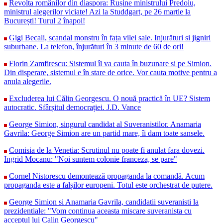
Revolta românilor din diaspora: Rușine ministrului Predoiu,
ministrul alegerilor viciate! Azi la Studdgart, pe 26 martie la
București! Turul 2 înapoi!
Gigi Becali, scandal monstru în fața vilei sale. Injurături si jigniri
suburbane. La telefon, înjurături în 3 minute de 60 de ori!
Florin Zamfirescu: Sistemul îl va cauta în buzunare si pe Simion.
Din disperare, sistemul e în stare de orice. Vor cauta motive pentru a
anula alegerile.
Excluderea lui Călin Georgescu. O nouă practică în UE? Sistem
autocratic. Sfârșitul democrației. J.D. Vance
George Simion, singurul candidat al Suveranistilor. Anamaria
Gavrila: George Simion are un partid mare, îi dam toate sansele.
Comisia de la Venetia: Scrutinul nu poate fi anulat fara dovezi.
Ingrid Mocanu: "Noi suntem colonie franceza, se pare"
Cornel Nistorescu demontează propaganda la comandă. Acum
propaganda este a falșilor europeni. Totul este orchestrat de putere.
George Simion si Anamaria Gavrila, candidatii suveranisti la
prezidentiale: "Vom continua aceasta miscare suveranista cu
acceptul lui Calin Georgescu"