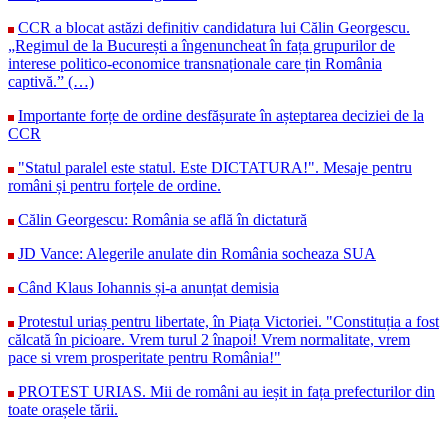
CCR a blocat astăzi definitiv candidatura lui Călin Georgescu.
„Regimul de la București a îngenuncheat în fața grupurilor de
interese politico-economice transnaționale care țin România
captivă.” (…)
Importante forțe de ordine desfășurate în așteptarea deciziei de la
CCR
"Statul paralel este statul. Este DICTATURA!". Mesaje pentru
români și pentru forțele de ordine.
Călin Georgescu: România se află în dictatură
JD Vance: Alegerile anulate din România socheaza SUA
Când Klaus Iohannis și-a anunțat demisia
Protestul uriaș pentru libertate, în Piața Victoriei. "Constituția a fost
călcată în picioare. Vrem turul 2 înapoi! Vrem normalitate, vrem
pace si vrem prosperitate pentru România!"
PROTEST URIAS. Mii de români au ieșit in fața prefecturilor din
toate orașele tării.