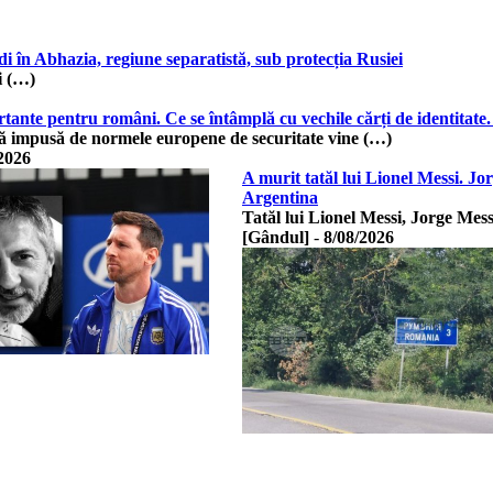
i în Abhazia, regiune separatistă, sub protecția Rusiei
i (…)
ante pentru români. Ce se întâmplă cu vechile cărți de identitate. 
lă impusă de normele europene de securitate vine (…)
2026
A murit tatăl lui Lionel Messi. Jor
Argentina
Tatăl lui Lionel Messi, Jorge Mess
[Gândul]
-
8/08/2026