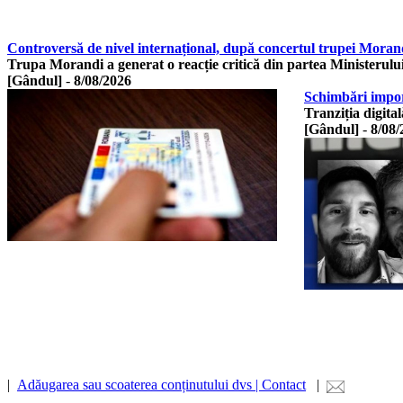
Controversă de nivel internațional, după concertul trupei Morand
Trupa Morandi a generat o reacție critică din partea Ministerulu
[Gândul]
-
8/08/2026
Schimbări import
Tranziția digita
[Gândul]
-
8/08/
|
Adăugarea sau scoaterea conținutului dvs | Contact
|