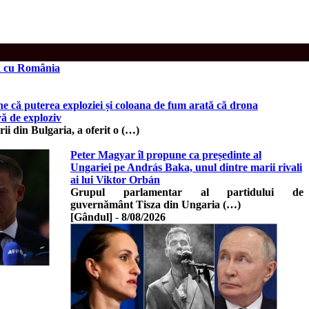
ța cu România
ne că puterea exploziei și coloana de fum arată că drona
vă de exploziv
ii din Bulgaria, a oferit o (…)
Peter Magyar îl propune ca președinte al
Ungariei pe András Baka, unul dintre marii rivali
ai lui Viktor Orbán
Grupul parlamentar al partidului de
guvernământ Tisza din Ungaria (…)
[Gândul]
-
8/08/2026