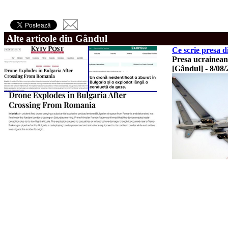
Alte articole din Gândul
Ce scrie presa 
Presa ucraineană
[Gândul]
-
8/08/