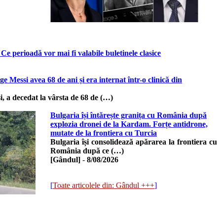
Ce perioadă vor mai fi valabile buletinele clasice
ge Messi avea 68 de ani și era internat într-o clinică din
i, a decedat la vârsta de 68 de (…)
Bulgaria își întărește granița cu România după
explozia dronei de la Kardam. Forțe antidrone,
mutate de la frontiera cu Turcia
Bulgaria își consolidează apărarea la frontiera cu
România după ce (…)
[Gândul]
-
8/08/2026
[
Toate articolele din: Gândul +++
]