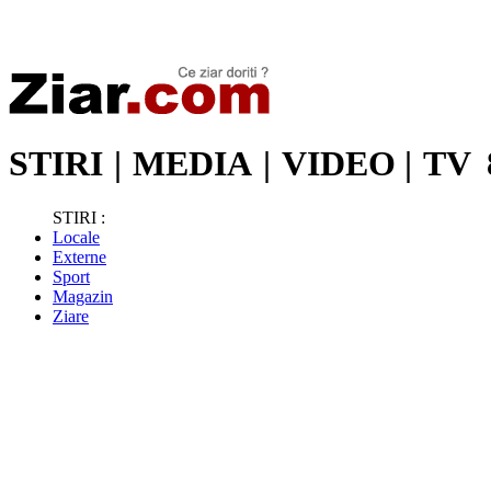
Stiri de ultima oră | Ultimele ştiri | Presa online | Stiri libere
STIRI
|
MEDIA
|
VIDEO
|
TV
STIRI :
Locale
Externe
Sport
Magazin
Ziare