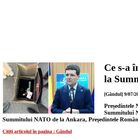
Ce s-a î
la Sum
[Gândul]
9/07/2
Președintele 
Summitului NA
Summitului NATO de la Ankara, Preşedintele Români
Citiți articolul în pagina : Gândul