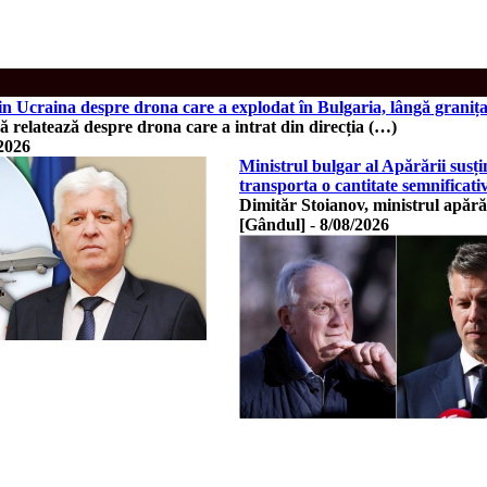
din Ucraina despre drona care a explodat în Bulgaria, lângă grani
 relatează despre drona care a intrat din direcția (…)
2026
Ministrul bulgar al Apărării susți
transporta o cantitate semnificati
Dimităr Stoianov, ministrul apărăr
[Gândul]
-
8/08/2026