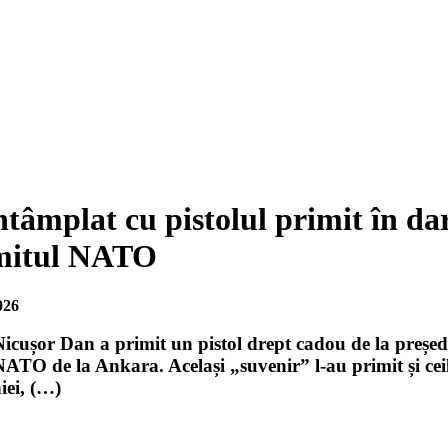
ntâmplat cu pistolul primit în d
mitul NATO
026
Nicușor Dan a primit un pistol drept cadou de la preșe
TO de la Ankara. Același „suvenir” l-au primit și ceilal
ei, (…)