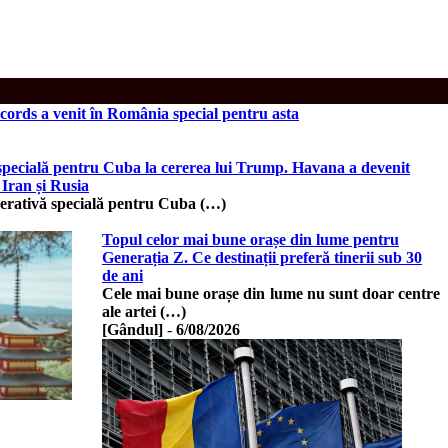
ords a venit în România special pentru asta
 specială pentru Cuba la cererea lui Trump. Havana a devenit
 Iran și Rusia
operativă specială pentru Cuba (…)
Topul celor mai bune orașe din lume pentru
Generația Z. Ce destinații preferă tinerii sub 30
de ani
Cele mai bune orașe din lume nu sunt doar centre
ale artei (…)
[Gândul]
-
6/08/2026