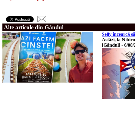
Alte articole din Gândul
Selly încearcă 
Astăzi, la Nibiru
[Gândul]
-
6/08/