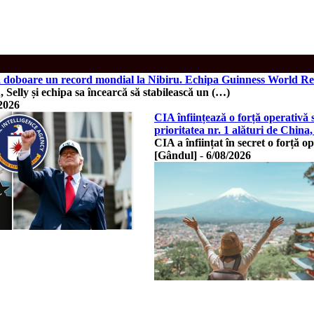
să doboare un record mondial la Nibiru. Echipa Guinness World Rec
, Selly și echipa sa încearcă să stabilească un (…)
2026
CIA înființează o forță operativă
prioritatea nr. 1 alături de China,
CIA a înființat în secret o forță 
[Gândul]
-
6/08/2026