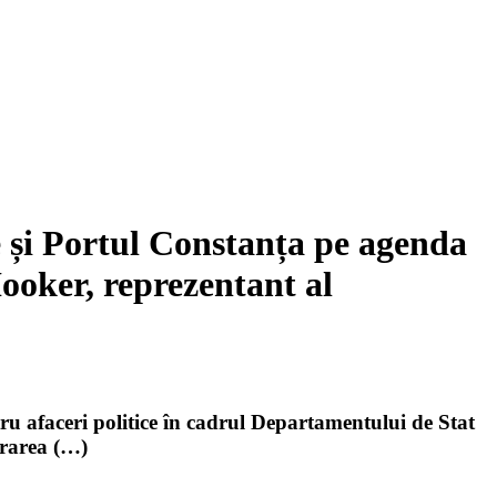
e și Portul Constanța pe agenda
 Hooker, reprezentant al
tru afaceri politice în cadrul Departamentului de Stat
erarea (…)