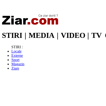
Stiri de ultima oră | Ultimele ştiri | Presa online | Stiri libere
STIRI
|
MEDIA
|
VIDEO
|
TV
STIRI :
Locale
Externe
Sport
Magazin
Ziare