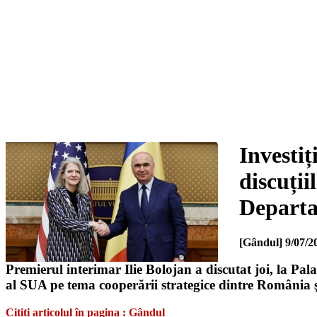
Investiț
discuții
Departa
[Gândul]
9/07/2
Premierul interimar Ilie Bolojan a discutat joi, la Pal
al SUA pe tema cooperării strategice dintre România şi 
Citiți articolul în pagina : Gândul