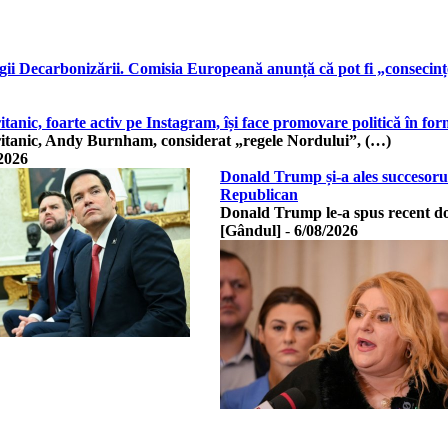
ii Decarbonizării. Comisia Europeană anunță că pot fi „consecinț
tanic, foarte activ pe Instagram, își face promovare politică în 
itanic, Andy Burnham, considerat „regele Nordului”, (…)
2026
Donald Trump și-a ales succesorul
Republican
Donald Trump le-a spus recent do
[Gândul]
-
6/08/2026