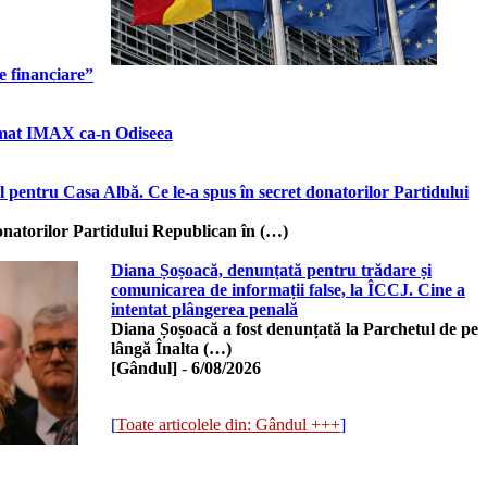
e financiare”
format IMAX ca-n Odiseea
 pentru Casa Albă. Ce le-a spus în secret donatorilor Partidului
natorilor Partidului Republican în (…)
Diana Șoșoacă, denunțată pentru trădare și
comunicarea de informații false, la ÎCCJ. Cine a
intentat plângerea penală
Diana Șoșoacă a fost denunțată la Parchetul de pe
lângă Înalta (…)
[Gândul]
-
6/08/2026
[
Toate articolele din: Gândul +++
]