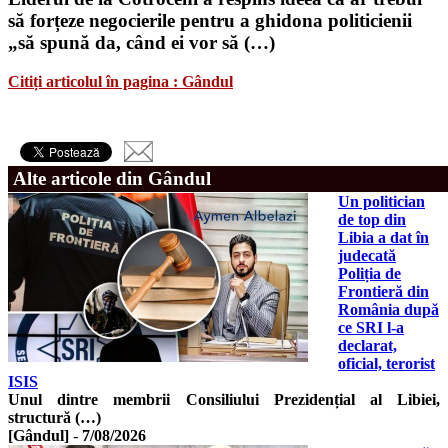
să forțeze negocierile pentru a ghidona politicienii
„să spună da, când ei vor să (…)
Citiți articolul în pagina : Gândul
Alte articole din Gândul
Un politician
de top din
Libia a dat în
judecată
Poliția de
Frontieră din
România după
ce SRI l-a
declarat,
oficial, terorist
ISIS
Unul dintre membrii Consiliului Prezidențial al Libiei,
structură (…)
[Gândul]
-
7/08/2026