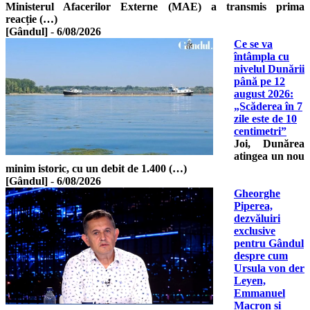
Ministerul Afacerilor Externe (MAE) a transmis prima
reacție (…)
[Gândul]
-
6/08/2026
Ce se va
întâmpla cu
nivelul Dunării
până pe 12
august 2026:
„Scăderea în 7
zile este de 10
centimetri”
Joi, Dunărea
atingea un nou
minim istoric, cu un debit de 1.400 (…)
[Gândul]
-
6/08/2026
Gheorghe
Piperea,
dezvăluiri
exclusive
pentru Gândul
despre cum
Ursula von der
Leyen,
Emmanuel
Macron și