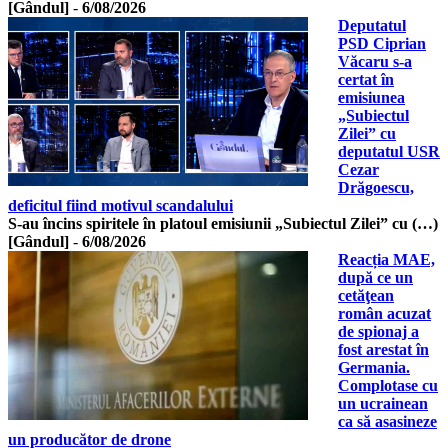
[Gândul]
-
6/08/2026
Deputatul
PSD Ciprian
Văcaru s-a
certat în
emisiunea
„Subiectul
Zilei” cu
deputatul USR
Cezar
Drăgoescu,
deficitul fiind motivul scandalului
S-au încins spiritele în platoul emisiunii „Subiectul Zilei” cu (…)
[Gândul]
-
6/08/2026
Reacția MAE,
după ce un
cetăţean
român acuzat
de spionaj a
fost arestat în
Germania.
Complotase cu
un ucrainean
ca să asasineze
un producător de drone