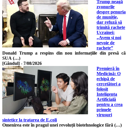
Trump neagă
zvonurile
despre penuria
de muniție,
dar refuză să
trimită rachete
Ucrainei:
„Avem și noi
nevoie de
rachete”
Donald Trump a respins din nou informațiile din presă că
SUA (…)
[Gândul]
-
7/08/2026
Premieră în
Medicină: O
echipă de
cercetători a
folosit
Inteligența
Artificială
pentru a crea
primele
virusuri
sintetice la tratarea de E.coli
Omenirea este în pragul unei revoluții biotehnologice fără (…)