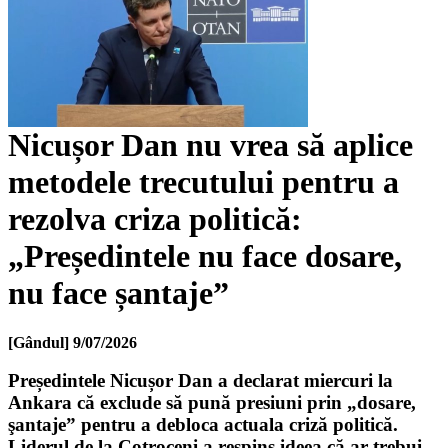
Nicușor Dan nu vrea să aplice
metodele trecutului pentru a
rezolva criza politică:
„Președintele nu face dosare,
nu face șantaje”
[Gândul]
9/07/2026
Președintele Nicușor Dan a declarat miercuri la
Ankara că exclude să pună presiuni prin „dosare,
şantaje” pentru a debloca actuala criză politică.
Liderul de la Cotroceni a respins ideea că ar trebui