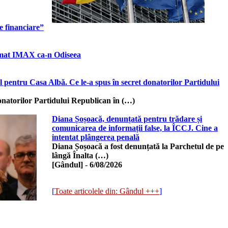
e financiare”
format IMAX ca-n Odiseea
 pentru Casa Albă. Ce le-a spus în secret donatorilor Partidului
natorilor Partidului Republican în (…)
Diana Șoșoacă, denunțată pentru trădare și
comunicarea de informații false, la ÎCCJ. Cine a
intentat plângerea penală
Diana Șoșoacă a fost denunțată la Parchetul de pe
lângă Înalta (…)
[Gândul]
-
6/08/2026
[
Toate articolele din: Gândul +++
]