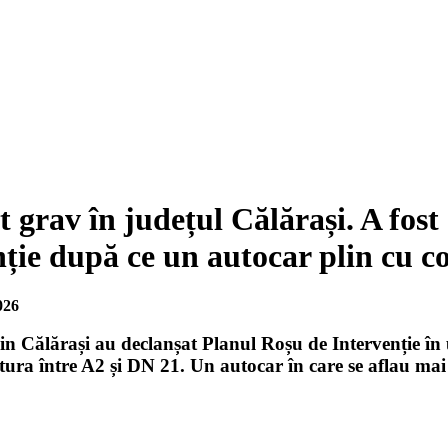
 grav în județul Călărași. A fost
ție după ce un autocar plin cu co
026
din Călărași au declanșat Planul Roșu de Intervenție î
ătura între A2 și DN 21. Un autocar în care se aflau mai