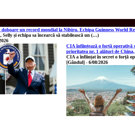
să doboare un record mondial la Nibiru. Echipa Guinness World Rec
, Selly și echipa sa încearcă să stabilească un (…)
2026
CIA înființează o forță operativă
prioritatea nr. 1 alături de China,
CIA a înființat în secret o forță 
[Gândul]
-
6/08/2026