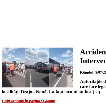
Accident
Interven
[Gândul]
9/07/2
Autoritățile 
care face leg
localității Drajna Nouă. La fața locului au fost (…)
Citiți articolul în pagina : Gândul