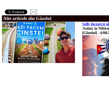
Alte articole din Gândul
Selly încearcă 
Astăzi, la Nibiru
[Gândul]
-
6/08/