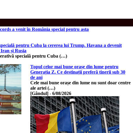
ords a venit în România special pentru asta
 specială pentru Cuba la cererea lui Trump. Havana a devenit
 Iran și Rusia
operativă specială pentru Cuba (…)
Topul celor mai bune orașe din lume pentru
Generația Z. Ce destinații preferă tinerii sub 30
de ani
Cele mai bune orașe din lume nu sunt doar centre
ale artei (…)
[Gândul]
-
6/08/2026