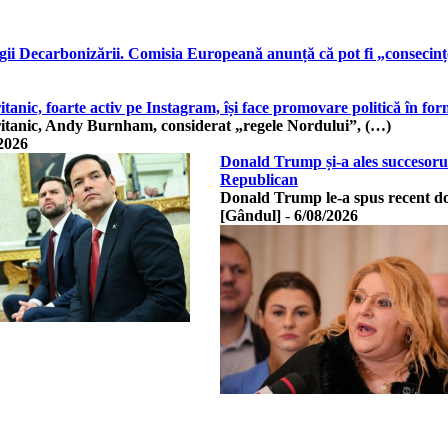
ii Decarbonizării. Comisia Europeană anunță că pot fi „consecinț
tanic, foarte activ pe Instagram, își face promovare politică în 
itanic, Andy Burnham, considerat „regele Nordului”, (…)
2026
Donald Trump și-a ales succesorul
Republican
Donald Trump le-a spus recent do
[Gândul]
-
6/08/2026