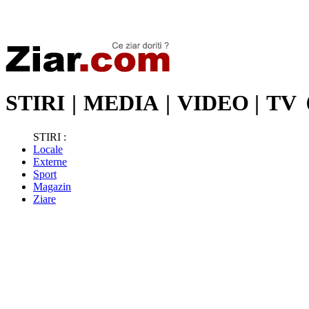
Stiri de ultima oră | Ultimele ştiri | Presa online | Stiri libere
STIRI
|
MEDIA
|
VIDEO
|
TV
STIRI :
Locale
Externe
Sport
Magazin
Ziare