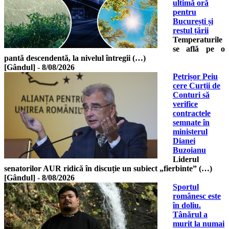
ultimă oră
pentru
București și
restul țării
Temperaturile
se află pe o
pantă descendentă, la nivelul întregii (…)
[Gândul]
-
8/08/2026
Petrișor Peiu
cere Curții de
Conturi să
verifice
contractele
semnate în
ministerul
Dianei
Buzoianu
Liderul
senatorilor AUR ridică în discuție un subiect „fierbinte” (…)
[Gândul]
-
8/08/2026
Sportul
românesc este
în doliu.
Tânărul a
murit la numai