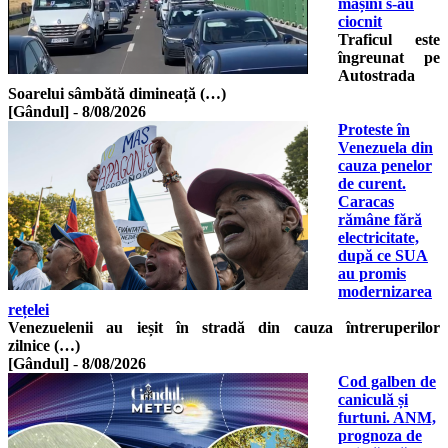
mașini s-au
ciocnit
Traficul este
îngreunat pe
Autostrada
Soarelui sâmbătă dimineață (…)
[Gândul]
-
8/08/2026
Proteste în
Venezuela din
cauza penelor
de curent.
Caracas
rămâne fără
electricitate,
după ce SUA
au promis
modernizarea
rețelei
Venezuelenii au ieșit în stradă din cauza întreruperilor
zilnice (…)
[Gândul]
-
8/08/2026
Cod galben de
caniculă și
furtuni. ANM,
prognoza de