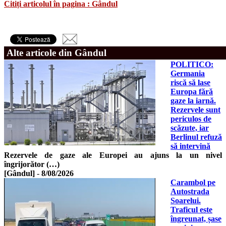
Citiți articolul în pagina : Gândul
Alte articole din Gândul
POLITICO:
Germania
riscă să lase
Europa fără
gaze la iarnă.
Rezervele sunt
periculos de
scăzute, iar
Berlinul refuză
să intervină
Rezervele de gaze ale Europei au ajuns la un nivel
îngrijorător (…)
[Gândul]
-
8/08/2026
Carambol pe
Autostrada
Soarelui.
Traficul este
îngreunat, șase