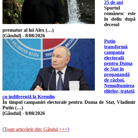
25 de ani
Sportul
românesc este
în doliu după
decesul
prematur al lui Alex (…)
[Gândul]
-
8/08/2026
Putin
transformă
campania
electorală
pentru Duma
de Stat în
propagandă
de război.
Nemulțumirea
elitelor, tratată
cu indiferență la Kremlin
În timpul campaniei electorale pentru Duma de Stat, Vladimir
Putin (…)
[Gândul]
-
8/08/2026
[
Toate articolele din: Gândul +++
]