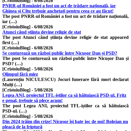
[CristoiuBlog]
-
6/08/2026
PNRR-ul României a fost un act de trădare națională, iar
Ghinea și Cîțu trebuie anchetați pentru ceea ce au făcut!
The post PNRR-ul României a fost un act de trădare națională,
iar (…)
[CristoiuBlog]
-
6/08/2026
Atunci când știința devine religie de stat
The post Atunci când știința devine religie de stat appeared
first (…)
[CristoiuBlog]
-
6/08/2026
Se conturează un război public între Nicușor Dan și PSD?
The post Se conturează un război public între Nicușor Dan și
PSD? (…)
[CristoiuBlog]
-
5/08/2026
Olimpul fără miez
(Laurențiu NICULESCU) Jocuri funerare fără mort declarat
Mulți (…)
[CristoiuBlog]
-
5/08/2026
Legea ANI, proiectul TFL-iștilor ca să hăituiască PSD-ul. Fritz
e penal, trebuie să plece acum!
The post Legea ANI, proiectul TFL-iștilor ca să hăituiască
PSD-ul. (…)
[CristoiuBlog]
-
5/08/2026
Din 2024 trăim din crize! Nicușor își bate joc de noi! Bolojan nu
pleacă de la friptură