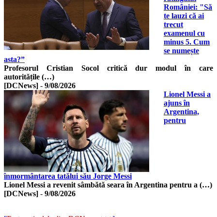
României: "Să
te lauzi că ai
trecut
examenul cu
minus 5. Cum
se numește
asta?”
Profesorul Cristian Socol critică dur modul în care
autoritățile (…)
[DCNews]
-
9/08/2026
Lionel Messi a
ajuns în
Argentina,
pentru
înmormântarea tatălui său Jorge Messi
Lionel Messi a revenit sâmbătă seara în Argentina pentru a (…)
[DCNews]
-
9/08/2026