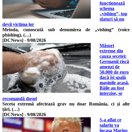
funcționează
schema
„vishing”, top
sfaturi să nu
devii victima lor
Metoda, cunoscută sub denumirea de „vishing” (voice
phishing), (…)
[DCNews]
-
9/08/2026
Măsuri
extreme din
cauza secetei:
Germanii riscă
amenzi de
50.000 de euro
dacă își spală
mașinile acasă.
Băile au fost
interzise, se
recomandă dușul
Seceta extremă afectează grav nu doar România, ci și alte
țări, (…)
[DCNews]
-
9/08/2026
S-a aflat ce
salariu va
încasa Marius