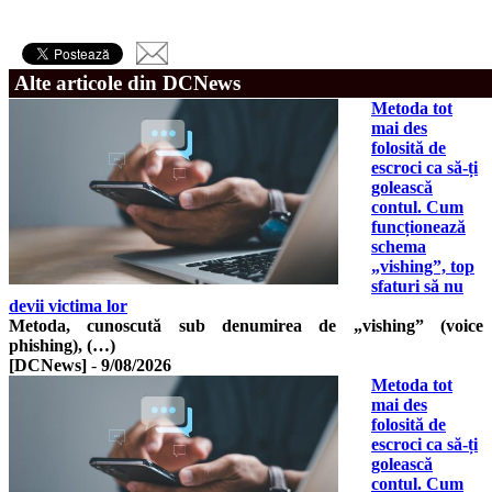
Alte articole din DCNews
Metoda tot
mai des
folosită de
escroci ca să-ți
golească
contul. Cum
funcționează
schema
„vishing”, top
sfaturi să nu
devii victima lor
Metoda, cunoscută sub denumirea de „vishing” (voice
phishing), (…)
[DCNews]
-
9/08/2026
Metoda tot
mai des
folosită de
escroci ca să-ți
golească
contul. Cum