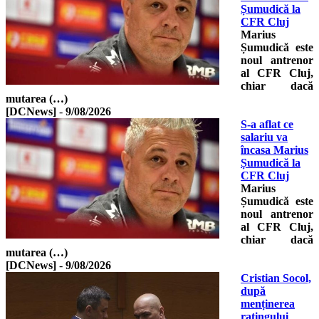
Șumudică la
CFR Cluj
Marius
Șumudică este
noul antrenor
al CFR Cluj,
chiar dacă
mutarea (…)
[DCNews]
-
9/08/2026
S-a aflat ce
salariu va
încasa Marius
Șumudică la
CFR Cluj
Marius
Șumudică este
noul antrenor
al CFR Cluj,
chiar dacă
mutarea (…)
[DCNews]
-
9/08/2026
Cristian Socol,
după
menținerea
ratingului