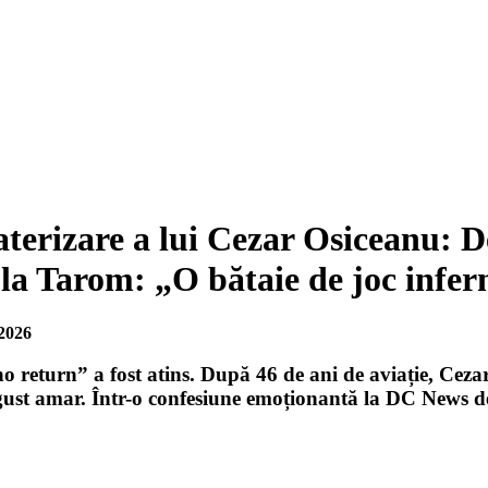
aterizare a lui Cezar Osiceanu: D
 la Tarom: „O bătaie de joc infer
2026
o return” a fost atins. După 46 de ani de aviație, Ceza
gust amar. Într-o confesiune emoționantă la DC News des