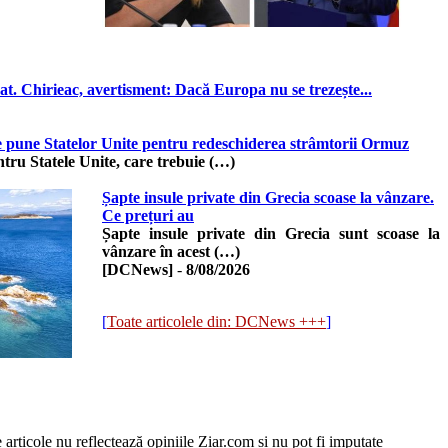
at. Chirieac, avertisment: Dacă Europa nu se trezește...
 le pune Statelor Unite pentru redeschiderea strâmtorii Ormuz
ntru Statele Unite, care trebuie (…)
Șapte insule private din Grecia scoase la vânzare.
Ce prețuri au
Șapte insule private din Grecia sunt scoase la
vânzare în acest (…)
[DCNews]
-
8/08/2026
[
Toate articolele din: DCNews +++
]
e articole nu reflectează opiniile Ziar.com și nu pot fi imputate