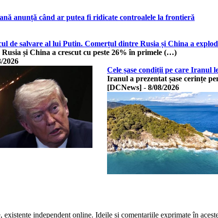
nă anunță când ar putea fi ridicate controalele la frontieră
cul de salvare al lui Putin. Comerțul dintre Rusia și China a explod
 Rusia și China a crescut cu peste 26% în primele (…)
8/2026
Cele șase condiții pe care Iranul
Iranul a prezentat șase cerințe pe
[DCNews]
-
8/08/2026
te, existente independent online. Ideile și comentariile exprimate în acest