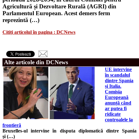
Agricultură și Dezvoltare Rurală (AGRI) din
Parlamentul European. Acest demers ferm
reprezintă (…)
Citiți articolul în pagina : DCNews
Alte articole din DCNews
UE intervine
în scandalul
dintre Spania
și Italia.
Comisia
Europeană
anunță când
ar putea fi
ridicate
controalele la
frontieră
Bruxelles-ul intervine în disputa diplomatică dintre Spania
și (…)