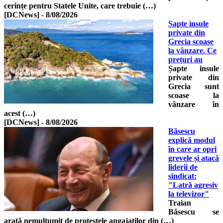
cerințe pentru Statele Unite, care trebuie (…)
[DCNews]
-
8/08/2026
Șapte insule
private din
Grecia scoase
la vânzare. Ce
prețuri au
Șapte insule
private din
Grecia sunt
scoase la
vânzare în
acest (…)
[DCNews]
-
8/08/2026
Băsescu
explică modul
în care ar opri
grevele și atacă
liderii de
sindicat:
"Latră agresiv
la televizor"
Traian
Băsescu se
arată nemulțumit de protestele angajaților din (…)