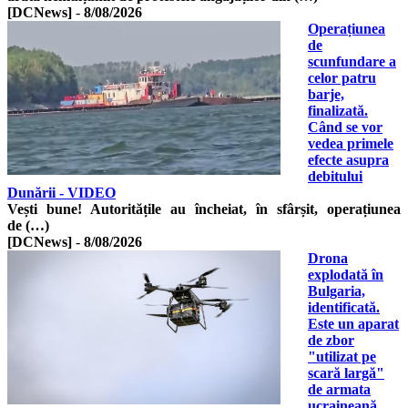
[DCNews]
-
8/08/2026
Operațiunea
de
scunfundare a
celor patru
barje,
finalizată.
Când se vor
vedea primele
efecte asupra
debitului
Dunării - VIDEO
Vești bune! Autoritățile au încheiat, în sfârșit, operațiunea
de (…)
[DCNews]
-
8/08/2026
Drona
explodată în
Bulgaria,
identificată.
Este un aparat
de zbor
"utilizat pe
scară largă"
de armata
ucraineană