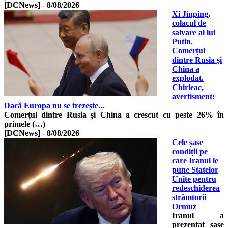
[DCNews]
-
8/08/2026
Xi Jinping,
colacul de
salvare al lui
Putin.
Comerțul
dintre Rusia și
China a
explodat.
Chirieac,
avertisment:
Dacă Europa nu se trezește...
Comerțul dintre Rusia și China a crescut cu peste 26% în
primele (…)
[DCNews]
-
8/08/2026
Cele șase
condiții pe
care Iranul le
pune Statelor
Unite pentru
redeschiderea
strâmtorii
Ormuz
Iranul a
prezentat șase