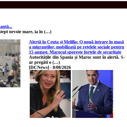
nță...
ștept nevoie mare, ia în (…)
Alertă în Ceuta și Melilla: O nouă intrare în masă
a migranților, mobilizată pe rețelele sociale pentru
15 august. Marocul sporește forțele de securitate
Autoritățile din Spania și Maroc sunt în alertă. S-
ar pregăti o (…)
[DCNews]
-
8/08/2026