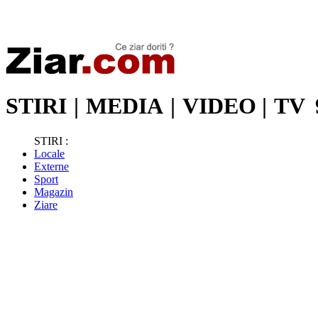
Stiri de ultima oră | Ultimele ştiri | Presa online | Stiri libere
STIRI
|
MEDIA
|
VIDEO
|
TV
STIRI :
Locale
Externe
Sport
Magazin
Ziare