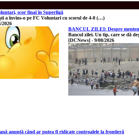
ntari, scor final în Superligă
i a învins-o pe FC Voluntari cu scorul de 4-0 (…)
8/2026
BANCUL ZILEI: Despre mentena
Bancul zilei. Un tip, care se dă de
[DCNews]
-
9/08/2026
nă anunță când ar putea fi ridicate controalele la frontieră