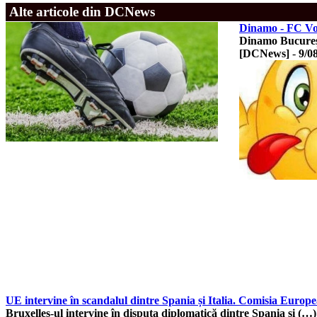
Alte articole din DCNews
Dinamo - FC Volu
Dinamo Bucureșt
[DCNews]
-
9/0
UE intervine în scandalul dintre Spania și Italia. Comisia Europea
Bruxelles-ul intervine în disputa diplomatică dintre Spania și (…)