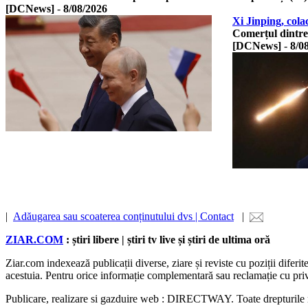
[DCNews]
-
8/08/2026
Xi Jinping, cola
Comerțul dintre
[DCNews]
-
8/0
|
Adăugarea sau scoaterea conținutului dvs | Contact
|
ZIAR.COM
: știri libere | știri tv live și știri de ultima oră
Ziar.com indexează publicații diverse, ziare și reviste cu poziții diferi
acestuia. Pentru orice informație complementară sau reclamație cu privire
Publicare, realizare si gazduire web : DIRECTWAY. Toate drepturil