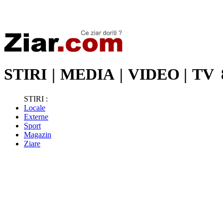
Stiri de ultima oră | Ultimele ştiri | Presa online | Stiri libere
STIRI
|
MEDIA
|
VIDEO
|
TV
STIRI :
Locale
Externe
Sport
Magazin
Ziare