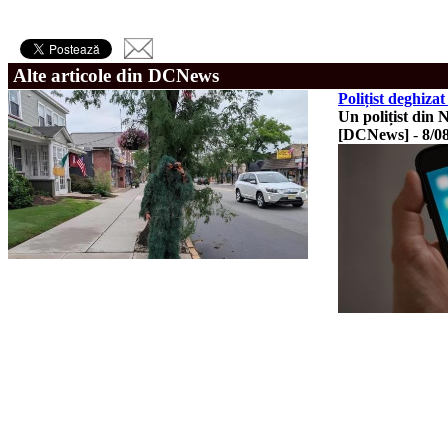
Alte articole din DCNews
Polițist deghiza
Un polițist din 
[DCNews]
-
8/0