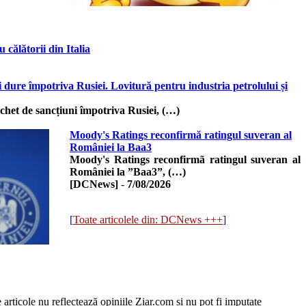
călătorii din Italia
dure împotriva Rusiei. Lovitură pentru industria petrolului și
het de sancțiuni împotriva Rusiei, (…)
Moody's Ratings reconfirmă ratingul suveran al
României la Baa3
Moody's Ratings reconfirmã ratingul suveran al
României la ”Baa3”, (…)
[DCNews]
-
7/08/2026
[
Toate articolele din: DCNews +++
]
e articole nu reflectează opiniile Ziar.com și nu pot fi imputate