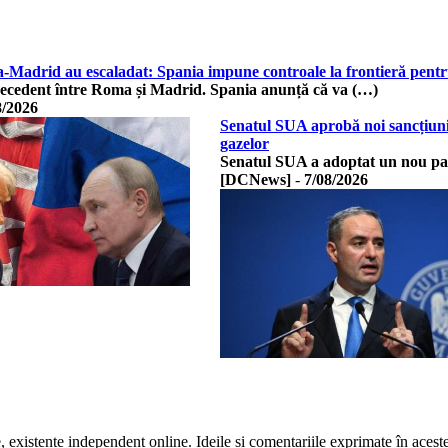
Madrid au escaladat: Spania impune controale la frontieră pentru 
recedent între Roma și Madrid. Spania anunță că va (…)
8/2026
Senatul SUA aprobă noi sancțiuni 
gazelor
Senatul SUA a adoptat un nou pac
[DCNews]
-
7/08/2026
te, existente independent online. Ideile și comentariile exprimate în acest