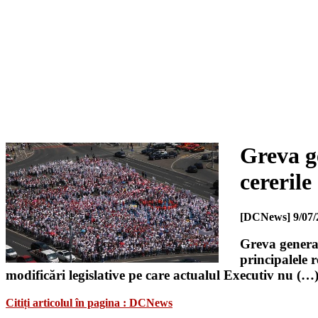
Greva ge
cereril
[DCNews]
9/07/
Greva general
principalele 
modificări legislative pe care actualul Executiv nu (…
Citiți articolul în pagina : DCNews