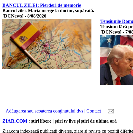
BANCUL ZILEI: Pierderi de memorie
Bancul zilei. Maria merge la doctor, supărată.
[DCNews]
-
8/08/2026
Tensiunile Roma-
Tensiuni fără p
[DCNews]
-
7/0
|
Adăugarea sau scoaterea conținutului dvs | Contact
|
ZIAR.COM
: știri libere | știri tv live și știri de ultima oră
Ziar.com indexează publicații diverse, ziare și reviste cu poziții diferi