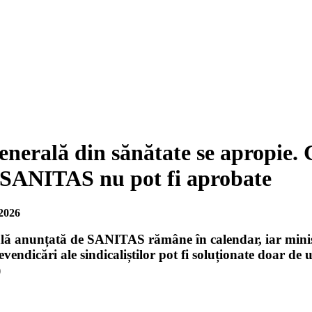
nerală din sănătate se apropie. C
e SANITAS nu pot fi aprobate
2026
ă anunțată de SANITAS rămâne în calendar, iar ministr
revendicări ale sindicaliștilor pot fi soluționate doar d
)