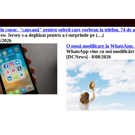
t în copac, "capcană" pentru șoferii care vorbeau la telefon. 74 de 
New Jersey s-a deghizat pentru a-i surprinde pe (…)
8/2026
O nouă modificare la WhatsApp. Ve
WhatsApp vine cu noi modificări 
[DCNews]
-
8/08/2026