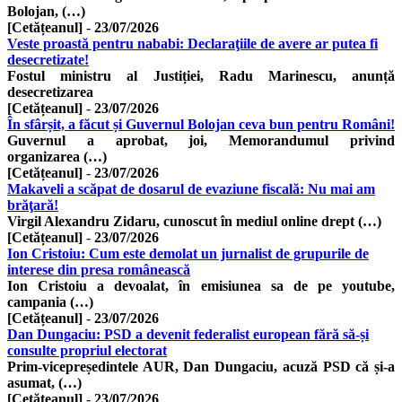
Bolojan, (…)
[Cetățeanul]
-
23/07/2026
Veste proastă pentru nababi: Declaraţiile de avere ar putea fi
desecretizate!
Fostul ministru al Justiției, Radu Marinescu, anunță
desecretizarea
[Cetățeanul]
-
23/07/2026
În sfârșit, a făcut și Guvernul Bolojan ceva bun pentru Români!
Guvernul a aprobat, joi, Memorandumul privind
organizarea (…)
[Cetățeanul]
-
23/07/2026
Makaveli a scăpat de dosarul de evaziune fiscală: Nu mai am
brăţară!
Virgil Alexandru Zidaru, cunoscut în mediul online drept (…)
[Cetățeanul]
-
23/07/2026
Ion Cristoiu: Cum este demolat un jurnalist de grupurile de
interese din presa românească
Ion Cristoiu a devoalat, în emisiunea sa de pe youtube,
campania (…)
[Cetățeanul]
-
23/07/2026
Dan Dungaciu: PSD a devenit federalist european fără să-și
consulte propriul electorat
Prim-vicepreședintele AUR, Dan Dungaciu, acuză PSD că și-a
asumat, (…)
[Cetățeanul]
-
23/07/2026