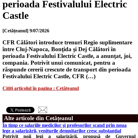
perioada Festivalului Electric
Castle
[Cetățeanul]
9/07/2026
CFR Călători introduce trenuri Regio suplimentare
între Cluj-Napoca, Bonţida şi Dej Călători în
perioada Festivalului Electric Castle, a anunţat, joi,
compania. Potrivit unui comunicat, pentru a
răspunde cererii crescute de transport din perioada
Festivalului Electric Castle, CFR (…)
Citiți articolul în pagina : Cetățeanul
Alte articole din Cetățeanul
În timp ce salariile medicilor şi profesorilor scand prin noua
lege a salarizării, veniturile demnitarilor cresc substanţial
Potrivit noii legi a salarizării, propusă de Guvernul