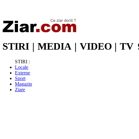
Stiri de ultima oră | Ultimele ştiri | Presa online | Stiri libere
STIRI
|
MEDIA
|
VIDEO
|
TV
STIRI :
Locale
Externe
Sport
Magazin
Ziare