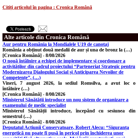
Citiți articolul în pagina : Cronica Română
Alte articole din Cronica Română
Aur pentru România la Mondialele U19 de canotaj
România a obținut două medalii de aur și una de bronz la (…)
[Cronica Română]
-
8/08/2026
O nouă întâlnire a echipei de implementare și coordonare a
activităților din cadrul proiectului “Parteneriat Strategic pentru
Modernizarea Dialogului Social și Anticiparea Nevoilor de
Competențe”, (…)
Vineri, 7 august 2026, la sediul Romsilva, a avut loc o
întâlnire (…)
[Cronica Română]
-
8/08/2026
Ministerul Sănătății introduce un nou sistem de organizare a
examenului de medic specialist
Ministerul Sănătății introduce, începând cu sesiunea din
semestrul (…)
[Cronica Română]
-
8/08/2026
Deputatul Acțiunii Conservatoare, Robert Alecu: “Siguranța
energetică nu poate fi pusă în pericol prin închiderea unor