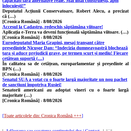
capacități fără alternative reale. Mai întâi construiești, apoi
înlocuiești!”
Deputatul Acțiunii Conservatoare, Robert Alecu, a precizat
că (…)
[Cronica Română]
-
8/08/2026
Accesul la Cadastru, redeschis săptămâna viitoare!
Aplicația e-Terra va deveni funcțională săptămâna viitoare. (…)
[Cronica Română]
-
8/08/2026
Eurodeputatul Maria Grapini, mesaj tranșant către
președintele Nicușor Dan: “Indecizia dumneavoastră blochează
țara și aduce prejudicii grave, pe termen scurt și mediu! Fiecare
cetățean suportă (…)
În calitatea sa de cetățean, europarlamentar și președinte al
BPN (…)
[Cronica Română]
-
8/08/2026
Senatul SUA a votat cu o foarte largă majoritate un nou pachet
de sancțiuni împotriva Rusiei!
Senatorii americani au adoptat vineri cu o foarte largă
majoritate (…)
[Cronica Română]
-
8/08/2026
[
Toate articolele din: Cronica Română +++
]
|
Adăugarea sau scoaterea conținutului dvs | Contact
|