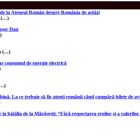
da de la Ateneul Român despre România de astăzi
i (…)
cușor Dan
)
n (…)
tar consumul de energie electrică
)
(…)
nă. La ce trebuie să fie atenţi românii când cumpără bilete de avio
)
a bătălia de la Mărășești: “Fără respectarea eroilor și a valorilor 