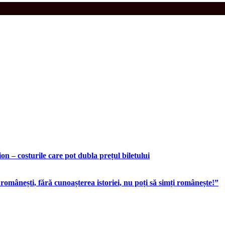
n – costurile care pot dubla prețul biletului
românești, fără cunoașterea istoriei, nu poți să simți românește!”