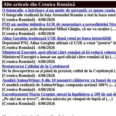
Alte articole din Cronica Română
O fotografie, o întrebare și un motiv de speranță: ce spune coa
O fotografie realizată în fața Ateneului Român a stat la baza une
[Cronica Română]
-
6/08/2026
PSD nu susține inițiativa AUR de suspendare a președintelui Ni
PSD a anunțat, prin deputatul Mihai Ghigiu, că nu va susține (…
[Cronica Română]
-
6/08/2026
Alina Gorghiu ironizează USR după votul pe legea integrității!
Deputatul PNL Alina Gorghiu afirmă că USR a votat ”pentru” î
[Cronica Română]
-
6/08/2026
Ministerul Energiei, apel oficial către români să își reducă volun
Ministerul Energiei a lansat un apel oficial către români să își (…
[Cronica Română]
-
6/08/2026
Restaurarea Coifului de la Coțofenești
De la descoperirea sa și până în prezent, coiful de la Coțofenești 
[Cronica Română]
-
6/08/2026
Analiză AnimaWings: 8 din 10 pasageri călătoresc cu bagaj de cabi
O analiză realizată de AnimaWings, compania aeriană 100% (…
[Cronica Română]
-
6/08/2026
Eurodeputatul Maria Grapini, mesaj la împlinirea a 109 de ani de l
„Pe aici nu se trece!”, deviza născuta pe câmpul de luptă al (…)
[Cronica Română]
-
6/08/2026