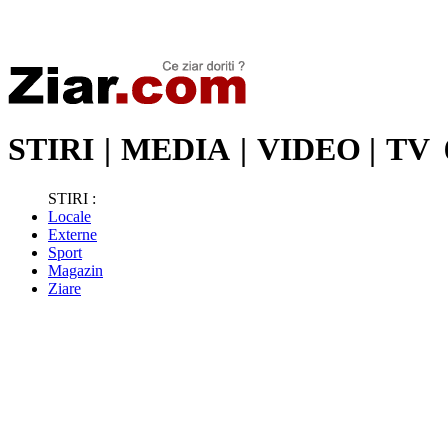
Stiri de ultima oră | Ultimele ştiri | Presa online | Stiri libere
STIRI
|
MEDIA
|
VIDEO
|
TV
STIRI :
Locale
Externe
Sport
Magazin
Ziare