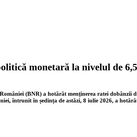
litică monetară la nivelul de 6
a României (BNR) a hotărât menţinerea ratei dobânzii d
ei, întrunit în ședința de astăzi, 8 iulie 2026, a hotăr