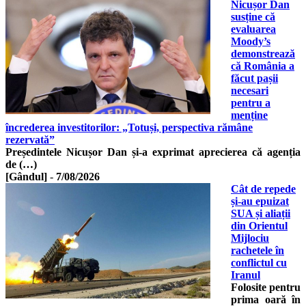
Nicușor Dan
susține că
evaluarea
Moody’s
demonstrează
că România a
făcut pașii
necesari
pentru a
menține
încrederea investitorilor: „Totuși, perspectiva rămâne
rezervată”
Președintele Nicușor Dan și-a exprimat aprecierea că agenția
de (…)
[Gândul]
-
7/08/2026
Cât de repede
și-au epuizat
SUA și aliații
din Orientul
Mijlociu
rachetele în
conflictul cu
Iranul
Folosite pentru
prima oară în