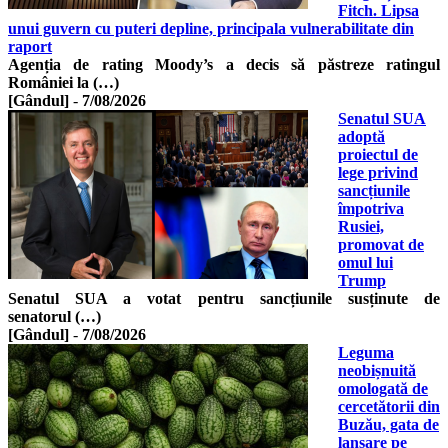
Fitch. Lipsa
unui guvern cu puteri depline, principala vulnerabilitate din
raport
Agenția de rating Moody’s a decis să păstreze ratingul
României la (…)
[Gândul]
-
7/08/2026
Senatul SUA
adoptă
proiectul de
lege privind
sancțiunile
împotriva
Rusiei,
promovat de
omul lui
Trump
Senatul SUA a votat pentru sancțiunile susținute de
senatorul (…)
[Gândul]
-
7/08/2026
Leguma
neobișnuită
omologată de
cercetătorii din
Buzău, gata de
lansare pe