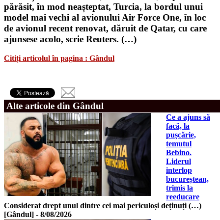
părăsit, în mod neașteptat, Turcia, la bordul unui
model mai vechi al avionului Air Force One, în loc
de avionul recent renovat, dăruit de Qatar, cu care
ajunsese acolo, scrie Reuters. (…)
Citiți articolul în pagina : Gândul
Alte articole din Gândul
Ce a ajuns să
facă, la
pușcărie,
temutul
Bebino.
Liderul
interlop
bucureștean,
trimis la
reeducare
Considerat drept unul dintre cei mai periculoși deținuți (…)
[Gândul]
-
8/08/2026