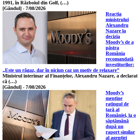
1991, în Războiul din Golf, (…)
[Gândul]
-
7/08/2026
Reacția
ministrului
Alexandru
Nazare la
decizia
Moody’s de a
păstra
România
recomandată
investitorilor:
„Este un răgaz, dar în niciun caz un motiv de relaxare”
Ministrul interimar al Finanțelor, Alexandru Nazare, a declarat
că (…)
[Gândul]
-
7/08/2026
Moody’s
menține
ratingul de
țară al
României, la o
săptămână
după un
raport similar
al agenției