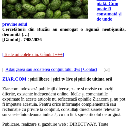
piață. Cum
poate fi
consumată și
de unde
provine soiul
Cercetătorii din Buzău au omologat o legumă neobișnuită,
denumită (…)
[Gândul]
-
7/08/2026
[
Toate articolele din: Gândul +++
]
|
Adăugarea sau scoaterea conținutului dvs | Contact
|
ZIAR.COM
: știri libere | știri tv live și știri de ultima oră
Ziar.com indexează publicații diverse, ziare și reviste cu poziții
diferite, existente independent online. Ideile și comentariile
exprimate în aceste articole nu reflectează opiniile Ziar.com și nu pot
fi imputate acestuia. Pentru orice informație complementară sau
reclamație cu privire la conținut, consultați direct ziarele relevante –
sursa este întotdeauna indicată, cu un link spre articolul de origină.
Publicare, realizare si gazduire web : DIRECTWAY. Toate