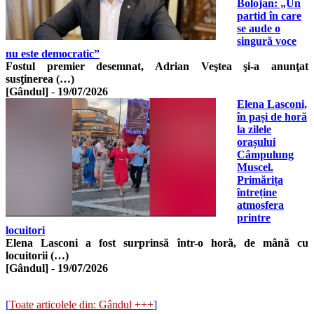
Bolojan: „Un
partid în care
se aude o
singură voce
nu este democratic”
Fostul premier desemnat, Adrian Veştea şi-a anunţat
susţinerea (…)
[Gândul]
-
19/07/2026
Elena Lasconi,
în pași de horă
la zilele
orașului
Câmpulung
Muscel.
Primărița
întreține
atmosfera
printre
locuitori
Elena Lasconi a fost surprinsă într-o horă, de mână cu
locuitorii (…)
[Gândul]
-
19/07/2026
[
Toate articolele din: Gândul +++
]