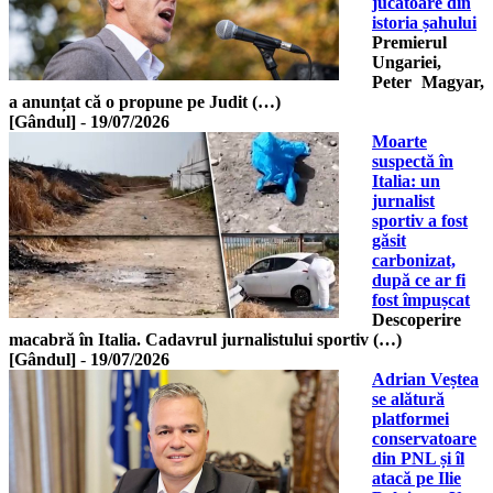
jucătoare din
istoria șahului
Premierul
Ungariei,
Peter Magyar,
a anunțat că o propune pe Judit (…)
[Gândul]
-
19/07/2026
Moarte
suspectă în
Italia: un
jurnalist
sportiv a fost
găsit
carbonizat,
după ce ar fi
fost împușcat
Descoperire
macabră în Italia. Cadavrul jurnalistului sportiv (…)
[Gândul]
-
19/07/2026
Adrian Veștea
se alătură
platformei
conservatoare
din PNL și îl
atacă pe Ilie