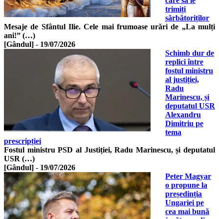
care să le
trimiți
sărbătoriților
Mesaje de Sfântul Ilie. Cele mai frumoase urări de „La mulți
ani!” (…)
[Gândul]
-
19/07/2026
Schimb dur de
replici între
fostul ministru
al justiției,
Radu
Marinescu, și
deputatul USR
Alexandru
Dimitriu pe
tema
prescripției
Fostul ministru PSD al Justiției, Radu Marinescu, și deputatul
USR (…)
[Gândul]
-
19/07/2026
Peter Magyar
o propune la
președinția
Ungariei pe
cea mai bună