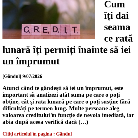
Cum
îți dai
seama
ce rată
lunară îți permiți înainte să iei
un împrumut
[Gândul]
9/07/2026
Atunci când te gândești să iei un împrumut, este
important să analizezi atât suma pe care o poți
obține, cât și rata lunară pe care o poți susține fără
dificultăți pe termen lung. Multe persoane aleg
valoarea creditului în funcție de nevoia imediată, iar
abia după aceea verifică dacă (…)
Citiți articolul în pagina : Gândul