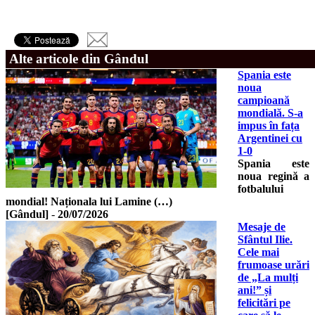
Alte articole din Gândul
Spania este
noua
campioană
mondială. S-a
impus în fața
Argentinei cu
1-0
Spania este
noua regină a
fotbalului
mondial! Naționala lui Lamine (…)
[Gândul]
-
20/07/2026
Mesaje de
Sfântul Ilie.
Cele mai
frumoase urări
de „La mulți
ani!” și
felicitări pe