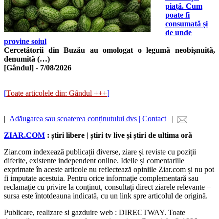
piață. Cum
poate fi
consumată și
de unde
provine soiul
Cercetătorii din Buzău au omologat o legumă neobișnuită,
denumită (…)
[Gândul]
-
7/08/2026
[
Toate articolele din: Gândul +++
]
|
Adăugarea sau scoaterea conținutului dvs | Contact
|
ZIAR.COM
: știri libere | știri tv live și știri de ultima oră
Ziar.com indexează publicații diverse, ziare și reviste cu poziții
diferite, existente independent online. Ideile și comentariile
exprimate în aceste articole nu reflectează opiniile Ziar.com și nu pot
fi imputate acestuia. Pentru orice informație complementară sau
reclamație cu privire la conținut, consultați direct ziarele relevante –
sursa este întotdeauna indicată, cu un link spre articolul de origină.
Publicare, realizare si gazduire web : DIRECTWAY. Toate