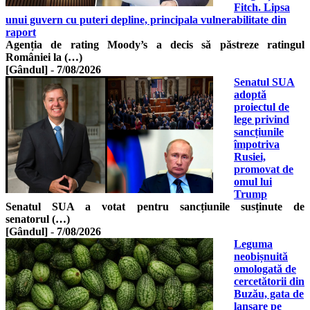
Fitch. Lipsa
unui guvern cu puteri depline, principala vulnerabilitate din
raport
Agenția de rating Moody’s a decis să păstreze ratingul
României la (…)
[Gândul]
-
7/08/2026
Senatul SUA
adoptă
proiectul de
lege privind
sancțiunile
împotriva
Rusiei,
promovat de
omul lui
Trump
Senatul SUA a votat pentru sancțiunile susținute de
senatorul (…)
[Gândul]
-
7/08/2026
Leguma
neobișnuită
omologată de
cercetătorii din
Buzău, gata de
lansare pe