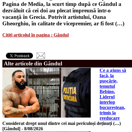
Pagina de Media, la scurt timp după ce Gândul a
dezvăluit că cei doi au plecat împreună într-o
vacanță în Grecia. Potrivit artistului, Oana
Gheorghiu, în calitate de vicepremier, ar fi fost (…)
Citiți articolul în pagina : Gândul
Alte articole din Gândul
Ce a ajuns să
facă, la
pușcărie,
temutul
Bebino.
Liderul
interlop
bucureștean,
trimis la
reeducare
Considerat drept unul dintre cei mai periculoși deținuți (…)
[Gândul]
-
8/08/2026