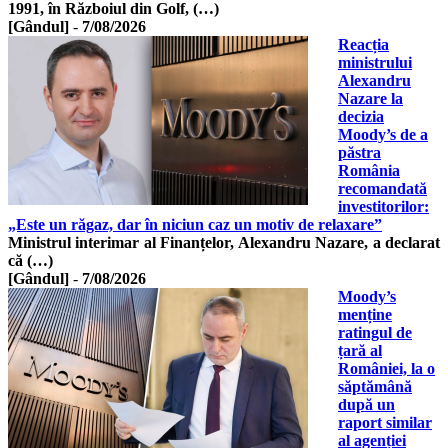
1991, în Războiul din Golf, (…)
[Gândul]
-
7/08/2026
Reacția
ministrului
Alexandru
Nazare la
decizia
Moody’s de a
păstra
România
recomandată
investitorilor:
„Este un răgaz, dar în niciun caz un motiv de relaxare”
Ministrul interimar al Finanțelor, Alexandru Nazare, a declarat
că (…)
[Gândul]
-
7/08/2026
Moody’s
menține
ratingul de
țară al
României, la o
săptămână
după un
raport similar
al agenției