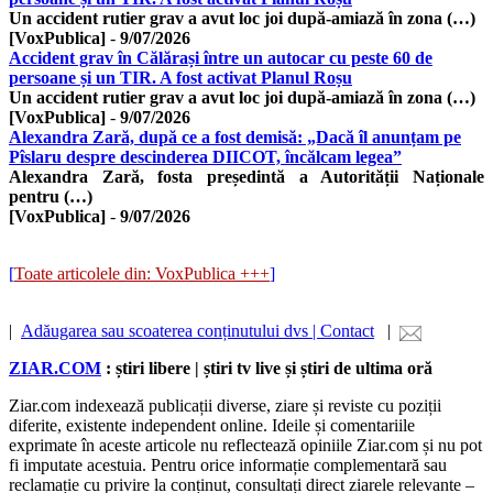
Un accident rutier grav a avut loc joi după-amiază în zona (…)
[VoxPublica]
-
9/07/2026
Accident grav în Călărași între un autocar cu peste 60 de
persoane și un TIR. A fost activat Planul Roșu
Un accident rutier grav a avut loc joi după-amiază în zona (…)
[VoxPublica]
-
9/07/2026
Alexandra Zară, după ce a fost demisă: „Dacă îl anunțam pe
Pîslaru despre descinderea DIICOT, încălcam legea”
Alexandra Zară, fosta președintă a Autorității Naționale
pentru (…)
[VoxPublica]
-
9/07/2026
[
Toate articolele din: VoxPublica +++
]
|
Adăugarea sau scoaterea conținutului dvs | Contact
|
ZIAR.COM
: știri libere | știri tv live și știri de ultima oră
Ziar.com indexează publicații diverse, ziare și reviste cu poziții
diferite, existente independent online. Ideile și comentariile
exprimate în aceste articole nu reflectează opiniile Ziar.com și nu pot
fi imputate acestuia. Pentru orice informație complementară sau
reclamație cu privire la conținut, consultați direct ziarele relevante –