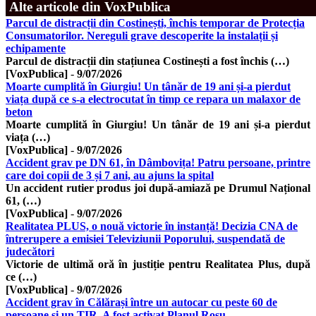
Alte articole din VoxPublica
Parcul de distracții din Costinești, închis temporar de Protecția
Consumatorilor. Nereguli grave descoperite la instalații și
echipamente
Parcul de distracții din stațiunea Costinești a fost închis (…)
[VoxPublica]
-
9/07/2026
Moarte cumplită în Giurgiu! Un tânăr de 19 ani și-a pierdut
viața după ce s-a electrocutat în timp ce repara un malaxor de
beton
Moarte cumplită în Giurgiu! Un tânăr de 19 ani și-a pierdut
viața (…)
[VoxPublica]
-
9/07/2026
Accident grav pe DN 61, în Dâmbovița! Patru persoane, printre
care doi copii de 3 și 7 ani, au ajuns la spital
Un accident rutier produs joi după-amiază pe Drumul Național
61, (…)
[VoxPublica]
-
9/07/2026
Realitatea PLUS, o nouă victorie în instanță! Decizia CNA de
întrerupere a emisiei Televiziunii Poporului, suspendată de
judecători
Victorie de ultimă oră în justiție pentru Realitatea Plus, după
ce (…)
[VoxPublica]
-
9/07/2026
Accident grav în Călărași între un autocar cu peste 60 de
persoane și un TIR. A fost activat Planul Roșu