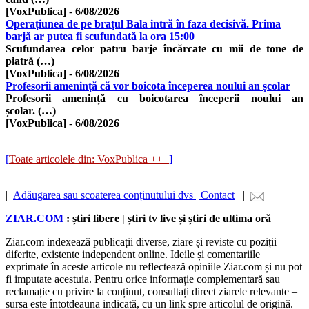
[VoxPublica]
-
6/08/2026
Operațiunea de pe brațul Bala intră în faza decisivă. Prima
barjă ar putea fi scufundată la ora 15:00
Scufundarea celor patru barje încărcate cu mii de tone de
piatră (…)
[VoxPublica]
-
6/08/2026
Profesorii amenință că vor boicota începerea noului an școlar
Profesorii amenință cu boicotarea începerii noului an
școlar. (…)
[VoxPublica]
-
6/08/2026
[
Toate articolele din: VoxPublica +++
]
|
Adăugarea sau scoaterea conținutului dvs | Contact
|
ZIAR.COM
: știri libere | știri tv live și știri de ultima oră
Ziar.com indexează publicații diverse, ziare și reviste cu poziții
diferite, existente independent online. Ideile și comentariile
exprimate în aceste articole nu reflectează opiniile Ziar.com și nu pot
fi imputate acestuia. Pentru orice informație complementară sau
reclamație cu privire la conținut, consultați direct ziarele relevante –
sursa este întotdeauna indicată, cu un link spre articolul de origină.