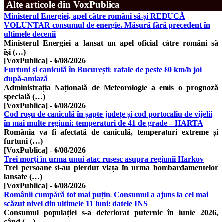
Alte articole din VoxPublica
Ministerul Energiei, apel către români să-și REDUCĂ
VOLUNTAR consumul de energie. Măsură fără precedent în
ultimele decenii
Ministerul Energiei a lansat un apel oficial către români să
își (…)
[VoxPublica]
-
6/08/2026
Furtuni și caniculă în București: rafale de peste 80 km/h joi
după-amiază
Administrația Națională de Meteorologie a emis o prognoză
specială (…)
[VoxPublica]
-
6/08/2026
Cod roșu de caniculă în șapte județe și cod portocaliu de vijelii
în mai multe regiuni: temperaturi de 41 de grade – HARTA
România va fi afectată de caniculă, temperaturi extreme și
furtuni (…)
[VoxPublica]
-
6/08/2026
Trei morți în urma unui atac rusesc asupra regiunii Harkov
Trei persoane și-au pierdut viața în urma bombardamentelor
lansate (…)
[VoxPublica]
-
6/08/2026
Românii cumpără tot mai puțin. Consumul a ajuns la cel mai
scăzut nivel din ultimele 11 luni: datele INS
Consumul populației s-a deteriorat puternic în iunie 2026,
când (…)