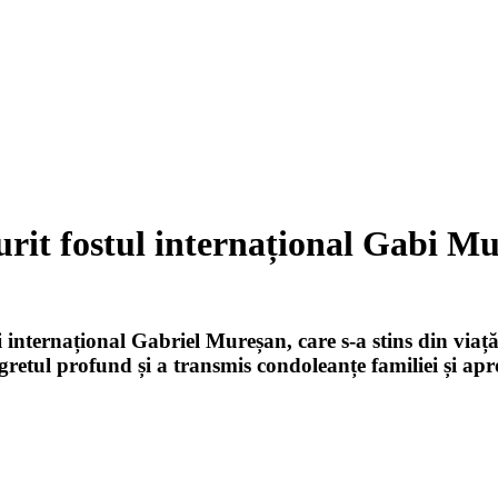
urit fostul internațional Gabi M
internațional Gabriel Mureșan, care s-a stins din viață 
retul profund și a transmis condoleanțe familiei și apr