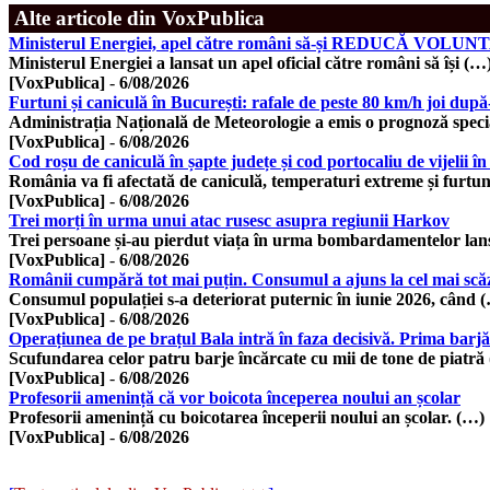
Alte articole din VoxPublica
Ministerul Energiei, apel către români să-și REDUCĂ VOLUNTAR
Ministerul Energiei a lansat un apel oficial către români să își (…
[VoxPublica]
-
6/08/2026
Furtuni și caniculă în București: rafale de peste 80 km/h joi dup
Administrația Națională de Meteorologie a emis o prognoză spec
[VoxPublica]
-
6/08/2026
Cod roșu de caniculă în șapte județe și cod portocaliu de vijeli
România va fi afectată de caniculă, temperaturi extreme și furtu
[VoxPublica]
-
6/08/2026
Trei morți în urma unui atac rusesc asupra regiunii Harkov
Trei persoane și-au pierdut viața în urma bombardamentelor lan
[VoxPublica]
-
6/08/2026
Românii cumpără tot mai puțin. Consumul a ajuns la cel mai scăzu
Consumul populației s-a deteriorat puternic în iunie 2026, când 
[VoxPublica]
-
6/08/2026
Operațiunea de pe brațul Bala intră în faza decisivă. Prima barjă
Scufundarea celor patru barje încărcate cu mii de tone de piatră
[VoxPublica]
-
6/08/2026
Profesorii amenință că vor boicota începerea noului an școlar
Profesorii amenință cu boicotarea începerii noului an școlar. (…)
[VoxPublica]
-
6/08/2026