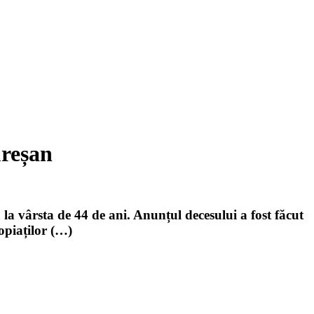
ureșan
la vârsta de 44 de ani. Anunțul decesului a fost făcut
opiaților (…)