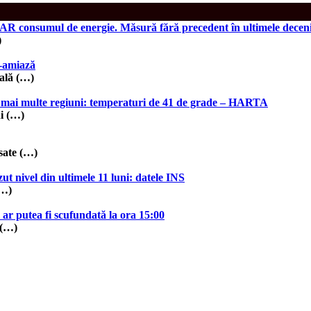
 consumul de energie. Măsură fără precedent în ultimele deceni
)
ă-amiază
ială (…)
i în mai multe regiuni: temperaturi de 41 de grade – HARTA
ni (…)
sate (…)
t nivel din ultimele 11 luni: datele INS
(…)
 ar putea fi scufundată la ora 15:00
 (…)