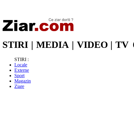
Stiri de ultima oră | Ultimele ştiri | Presa online | Stiri libere
STIRI
|
MEDIA
|
VIDEO
|
TV
STIRI :
Locale
Externe
Sport
Magazin
Ziare