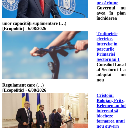
pe cărbune
Guvernul nu
avea în plan
închiderea
unor capacități suplimentare (…)
[Ecopolitic]
-
6/08/2026
Trotinetele
electrice,
interzise în
parcurile
Primariei
Sectorului 1
Consiliul Local
al Sectorui 1 a
adoptat un
nou
Regulament care (…)
[Ecopolitic]
-
6/08/2026
Cristoiu:
Bolojan, Fritz,
Kelemen au tot
interesul să
blocheze
formarea unui
nou guvern