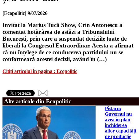
[Ecopolitic]
9/07/2026
Invitat la Marius Tucă Show, Crin Antonescu a
comentat hotărârea de astăzi a Tribunalului
București, prin care a suspendat deciziile luate de
liberali la Congresul Extraordinar. Acesta a afirmat
că nu înțelege de ce conducerea partidului nu se
conformează acestei decizii, având în (…)
Citiți articolul în pagina : Ecopolitic
Alte articole din Ecopolitic
Pîslaru:
Guvernul nu
avea în plan
închiderea
altor capacități
de producție