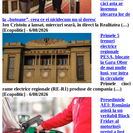
căci asta ar
însemna
plecarea lor de
la „butoane”, ceea ce ei nicidecum nu-şi doresc
Ion Cristoiu a lansat, miercuri seară, în direct la Realitatea (…)
[Ecopolitic]
-
6/08/2026
Primele 5
trenuri
electrice
regionale
PESA, blocate
la Gara Obor
de mai multe
luni, vor intra
în circulație
Primele cinci
rame electrice regionale (RE-R1) produse de compania (…)
[Ecopolitic]
-
6/08/2026
Preşedintele
AEI: România
asistă la un
veritabil Black
Friday al
motorinei;
prețul a fost