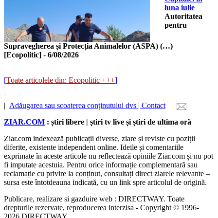
luna iulie
Autoritatea
pentru
Supravegherea și Protecția Animalelor (ASPA) (…)
[Ecopolitic]
-
6/08/2026
[
Toate articolele din: Ecopolitic +++
]
|
Adăugarea sau scoaterea conținutului dvs | Contact
|
ZIAR.COM
: știri libere | știri tv live și știri de ultima oră
Ziar.com indexează publicații diverse, ziare și reviste cu poziții
diferite, existente independent online. Ideile și comentariile
exprimate în aceste articole nu reflectează opiniile Ziar.com și nu pot
fi imputate acestuia. Pentru orice informație complementară sau
reclamație cu privire la conținut, consultați direct ziarele relevante –
sursa este întotdeauna indicată, cu un link spre articolul de origină.
Publicare, realizare si gazduire web : DIRECTWAY. Toate
drepturile rezervate, reproducerea interzisa - Copyright © 1996-
2026 DIRECTWAY