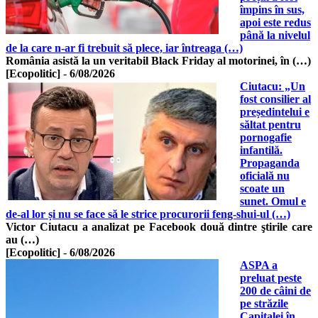
împins în sus,
apoi este redus
până la nivelul
de la care n-ar fi trebuit să plece, iar întreaga (…)
România asistă la un veritabil Black Friday al motorinei, în (…)
[Ecopolitic]
-
6/08/2026
Ciutacu: „Un
fost consilier al
președintelui e
săltat pentru
pornogafie
infantilă.
Propaganda
oficială nu
scoate un
sunet. Omul e
de-al lor și nu se face să le strice procurorii feng-shui-ul (…)
Victor Ciutacu a analizat pe Facebook două dintre ştirile care
au (…)
[Ecopolitic]
-
6/08/2026
ASPA a
preluat peste
200 de câini de
pe străzile
Capitalei în