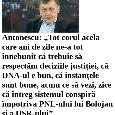
Antonescu: „Tot corul acela
care ani de zile ne-a tot
înnebunit că trebuie să
respectăm deciziile justiției, că
DNA-ul e bun, că instanțele
sunt bune, acum ce să vezi, zice
că întreg sistemul conspiră
împotriva PNL-ului lui Bolojan
și a USR-ului”