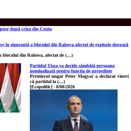
mpuse după criza din Ceuta
e în siguranță a blocului din Rahova afectat de explozie durează
a blocului din Rahova, afectat de (…)
Partidul Tisza va decide sâmbătă persoana
nominalizată pentru funcţia de preşedinte
Premierul ungar Peter Magyar a declarat vineri
că partidul la (…)
[Ecopolitic]
-
8/08/2026