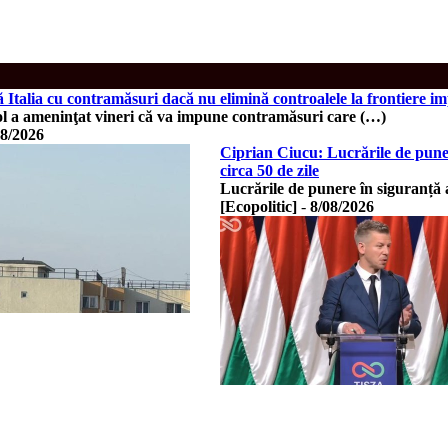
Italia cu contramăsuri dacă nu elimină controalele la frontiere i
l a ameninţat vineri că va impune contramăsuri care (…)
08/2026
Ciprian Ciucu: Lucrările de puner
circa 50 de zile
Lucrările de punere în siguranță 
[Ecopolitic]
-
8/08/2026