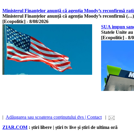
Ministerul Finanțelor anunță că agenția Moody’s reconfirmă rati
Ministerul Finanțelor anunță că agenția Moody’s reconfirmă (…)
[Ecopolitic]
-
8/08/2026
SUA impun sancţi
Statele Unite au
[Ecopolitic]
-
8/
|
Adăugarea sau scoaterea conținutului dvs | Contact
|
ZIAR.COM
: știri libere | știri tv live și știri de ultima oră