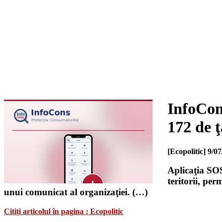
InfoCon
172 de ţ
[Ecopolitic]
9/07
Aplicaţia SOS
teritorii, per
unui comunicat al organizaţiei. (…)
Citiți articolul în pagina : Ecopolitic