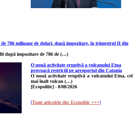
e 786 milioane de dolari, după impozitare, în trimestrul II din
it după impozitare de 786 de (…)
O nouă activitate eruptivă a vulcanului Etna
provoacă restricţii pe aeroportul din Catania
O nouă activitate eruptivă a vulcanului Etna, cel
mai înalt vulcan (…)
[Ecopolitic]
-
8/08/2026
[
Toate articolele din: Ecopolitic +++
]