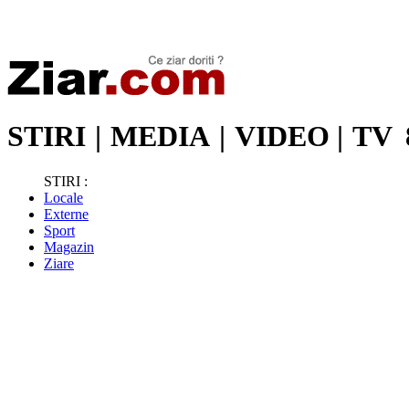
Stiri de ultima oră | Ultimele ştiri | Presa online | Stiri libere
STIRI
|
MEDIA
|
VIDEO
|
TV
STIRI :
Locale
Externe
Sport
Magazin
Ziare