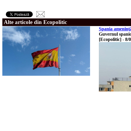
Alte articole din Ecopolitic
Spania ameninţă 
Guvernul spanio
[Ecopolitic]
-
8/