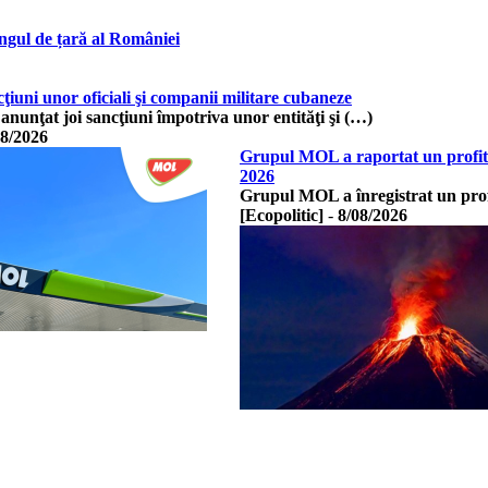
ngul de țară al României
uni unor oficiali şi companii militare cubaneze
 anunţat joi sancţiuni împotriva unor entităţi şi (…)
08/2026
Grupul MOL a raportat un profit d
2026
Grupul MOL a înregistrat un prof
[Ecopolitic]
-
8/08/2026