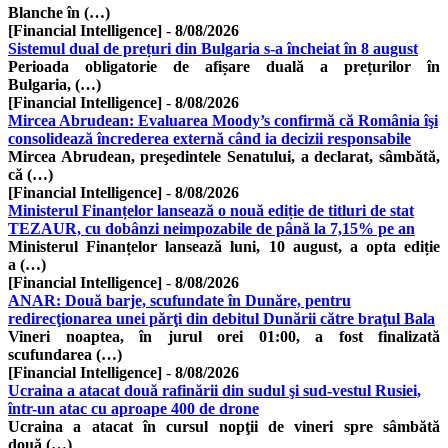
Blanche în (…)
[Financial Intelligence]
-
8/08/2026
Sistemul dual de prețuri din Bulgaria s-a încheiat în 8 august
Perioada obligatorie de afișare duală a prețurilor în
Bulgaria, (…)
[Financial Intelligence]
-
8/08/2026
Mircea Abrudean: Evaluarea Moody’s confirmă că România îşi
consolidează încrederea externă când ia decizii responsabile
Mircea Abrudean, preşedintele Senatului, a declarat, sâmbătă,
că (…)
[Financial Intelligence]
-
8/08/2026
Ministerul Finanțelor lansează o nouă ediție de titluri de stat
TEZAUR, cu dobânzi neimpozabile de până la 7,15% pe an
Ministerul Finanțelor lansează luni, 10 august, a opta ediție
a (…)
[Financial Intelligence]
-
8/08/2026
ANAR: Două barje, scufundate în Dunăre, pentru
redirecţionarea unei părţi din debitul Dunării către braţul Bala
Vineri noaptea, în jurul orei 01:00, a fost finalizată
scufundarea (…)
[Financial Intelligence]
-
8/08/2026
Ucraina a atacat două rafinării din sudul şi sud-vestul Rusiei,
într-un atac cu aproape 400 de drone
Ucraina a atacat în cursul nopţii de vineri spre sâmbătă
două (…)