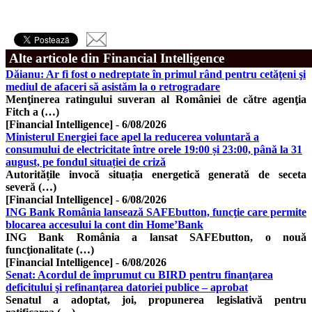
Alte articole din Financial Intelligence
Dăianu: Ar fi fost o nedreptate în primul rând pentru cetăţeni şi
mediul de afaceri să asistăm la o retrogradare
Menţinerea ratingului suveran al României de către agenţia
Fitch a (…)
[Financial Intelligence]
-
6/08/2026
Ministerul Energiei face apel la reducerea voluntară a
consumului de electricitate între orele 19:00 și 23:00, până la 31
august, pe fondul situației de criză
Autoritățile invocă situația energetică generată de seceta
severă (…)
[Financial Intelligence]
-
6/08/2026
ING Bank România lansează SAFEbutton, funcţie care permite
blocarea accesului la cont din Home’Bank
ING Bank România a lansat SAFEbutton, o nouă
funcţionalitate (…)
[Financial Intelligence]
-
6/08/2026
Senat: Acordul de împrumut cu BIRD pentru finanţarea
deficitului şi refinanţarea datoriei publice – aprobat
Senatul a adoptat, joi, propunerea legislativă pentru