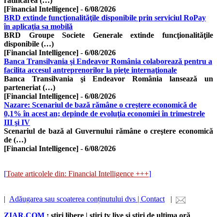
ratificarea (…)
[Financial Intelligence]
-
6/08/2026
BRD extinde funcţionalităţile disponibile prin serviciul RoPay
în aplicaţia sa mobilă
BRD Groupe Societe Generale extinde funcţionalităţile
disponibile (…)
[Financial Intelligence]
-
6/08/2026
Banca Transilvania şi Endeavor România colaborează pentru a
facilita accesul antreprenorilor la pieţe internaţionale
Banca Transilvania şi Endeavor România lansează un
parteneriat (…)
[Financial Intelligence]
-
6/08/2026
Nazare: Scenariul de bază rămâne o creştere economică de
0,1% în acest an; depinde de evoluţia economiei în trimestrele
III şi IV
Scenariul de bază al Guvernului rămâne o creştere economică
de (…)
[Financial Intelligence]
-
6/08/2026
[
Toate articolele din: Financial Intelligence +++
]
|
Adăugarea sau scoaterea conținutului dvs | Contact
|
ZIAR.COM
: știri libere | știri tv live și știri de ultima oră