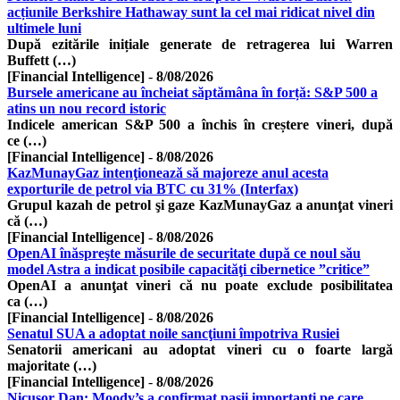
acțiunile Berkshire Hathaway sunt la cel mai ridicat nivel din
ultimele luni
După ezitările inițiale generate de retragerea lui Warren
Buffett (…)
[Financial Intelligence]
-
8/08/2026
Bursele americane au încheiat săptămâna în forță: S&P 500 a
atins un nou record istoric
Indicele american S&P 500 a închis în creștere vineri, după
ce (…)
[Financial Intelligence]
-
8/08/2026
KazMunayGaz intenţionează să majoreze anul acesta
exporturile de petrol via BTC cu 31% (Interfax)
Grupul kazah de petrol şi gaze KazMunayGaz a anunţat vineri
că (…)
[Financial Intelligence]
-
8/08/2026
OpenAI înăspreşte măsurile de securitate după ce noul său
model Astra a indicat posibile capacităţi cibernetice ”critice”
OpenAI a anunţat vineri că nu poate exclude posibilitatea
ca (…)
[Financial Intelligence]
-
8/08/2026
Senatul SUA a adoptat noile sancţiuni împotriva Rusiei
Senatorii americani au adoptat vineri cu o foarte largă
majoritate (…)
[Financial Intelligence]
-
8/08/2026
Nicusor Dan: Moody’s a confirmat pașii importanți pe care