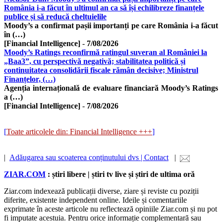
România i-a făcut în ultimul an ca să își echilibreze finanțele
publice și să reducă cheltuielile
Moody’s a confirmat pașii importanți pe care România i-a făcut
în (…)
[Financial Intelligence]
-
7/08/2026
Moody’s Ratings reconfirmă ratingul suveran al României la
„Baa3”, cu perspectivă negativă; stabilitatea politică și
continuitatea consolidării fiscale rămân decisive; Ministrul
Finanțelor, (…)
Agenția internațională de evaluare financiară Moody’s Ratings
a (…)
[Financial Intelligence]
-
7/08/2026
[
Toate articolele din: Financial Intelligence +++
]
|
Adăugarea sau scoaterea conținutului dvs | Contact
|
ZIAR.COM
: știri libere | știri tv live și știri de ultima oră
Ziar.com indexează publicații diverse, ziare și reviste cu poziții
diferite, existente independent online. Ideile și comentariile
exprimate în aceste articole nu reflectează opiniile Ziar.com și nu pot
fi imputate acestuia. Pentru orice informație complementară sau