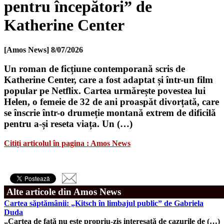
pentru începători” de
Katherine Center
[Amos News]
8/07/2026
Un roman de ficțiune contemporană scris de
Katherine Center, care a fost adaptat și într-un film
popular pe Netflix. Cartea urmărește povestea lui
Helen, o femeie de 32 de ani proaspăt divorțată, care
se înscrie într-o drumeție montană extrem de dificilă
pentru a-și reseta viața. Un (…)
Citiți articolul în pagina : Amos News
Alte articole din Amos News
Cartea săptămânii: „Kitsch în limbajul public” de Gabriela
Duda
„Cartea de față nu este propriu-zis interesată de cazurile de (…)