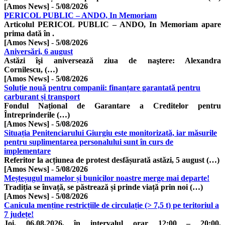
[Amos News]
-
5/08/2026
PERICOL PUBLIC – ANDO, In Memoriam
Articolul PERICOL PUBLIC – ANDO, In Memoriam apare
prima dată în .
[Amos News]
-
5/08/2026
Aniversări, 6 august
Astăzi îşi aniversează ziua de naştere: Alexandra
Cornilescu, (…)
[Amos News]
-
5/08/2026
Soluție nouă pentru companii: finanțare garantată pentru
carburant și transport
Fondul Național de Garantare a Creditelor pentru
Întreprinderile (…)
[Amos News]
-
5/08/2026
Situația Penitenciarului Giurgiu este monitorizată, iar măsurile
pentru suplimentarea personalului sunt în curs de
implementare
Referitor la acțiunea de protest desfășurată astăzi, 5 august (…)
[Amos News]
-
5/08/2026
Meșteșugul mamelor și bunicilor noastre merge mai departe!
Tradiția se învață, se păstrează și prinde viață prin noi (…)
[Amos News]
-
5/08/2026
Canicula menține restricțiile de circulație (> 7,5 t) pe teritoriul a
7 județe!
Joi, 06.08.2026, în intervalul orar 12:00 – 20:00,