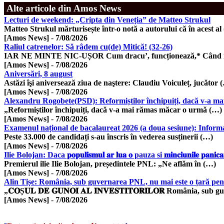
Alte articole din Amos News
Lecturi de weekend: „Cripta din Veneția” de Matteo Strukul
Matteo Strukul mărturisește într-o notă a autorului că în acest al
[Amos News]
-
7/08/2026
Raliul catrenelor: Să râdem cu(de) Mitică! (32-26)
IAR NE MINTE NIC-UȘOR Cum dracu’, funcționează,* Când no
[Amos News]
-
7/08/2026
Aniversări, 8 august
Astăzi îşi aniversează ziua de naştere: Claudiu Voiculeț, jucător 
[Amos News]
-
7/08/2026
Alexandru Rogobete(PSD): Reformiștilor închipuiți, dacă v-a mai
„Reformiștilor închipuiți, dacă v-a mai rămas măcar o urmǎ (…)
[Amos News]
-
7/08/2026
Examenul național de bacalaureat 2026 (a doua sesiune): Informa
Peste 33.000 de candidați s-au înscris în vederea susținerii (…)
[Amos News]
-
7/08/2026
Ilie Bolojan: Daca 𝐩𝐨𝐩𝐮𝐥𝐢𝐬𝐦𝐮𝐥 𝐚𝐫 𝐥𝐮𝐚 𝐨 pauza si 𝐦𝐢𝐧𝐜𝐢𝐮𝐧𝐢
Premierul ilie Ilie Bolojan, președintele PNL: „Ne aflăm în (…)
[Amos News]
-
7/08/2026
Alin Tișe: România, sub guvernarea PNL, nu mai este o țară pentru
„𝐂𝐎Ș𝐔𝐋 𝐃𝐄 𝐆𝐔𝐍𝐎𝐈 𝐀𝐋 𝐈𝐍𝐕𝐄𝐒𝐓𝐈𝐓𝐎𝐑𝐈𝐋𝐎𝐑 România, s
[Amos News]
-
7/08/2026