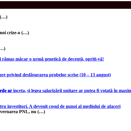
 (…)
i crize-o (…)
(…)
 rămas măcar o urmǎ geneticǎ de decență, opriți-vă!
re privind desfășurarea probelor scrise (10 – 13 august)
𝐞 𝐩𝐚𝐧𝐢𝐜𝐚𝐫𝐝𝐞 𝐚𝐫 inceta, și legea salarizării unitare ar putea fi votată
 investitori. A devenit coșul de gunoi al mediului de afaceri
ub guvernarea PNL, nu (…)