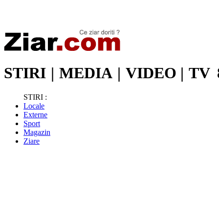
Stiri de ultima oră | Ultimele ştiri | Presa online | Stiri libere
STIRI
|
MEDIA
|
VIDEO
|
TV
STIRI :
Locale
Externe
Sport
Magazin
Ziare