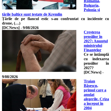
România,
Bulgaria,
Polonia și
țările baltice sunt testate de Kremlin
Țările de pe flancul estic s-au confruntat cu incidente cu
drone, (…)
[DCNews]
-
9/08/2026
Creșterea
pensiilor în
2027: Anunțul
ministrului
Finanțelor
Ce se întâmplă
cu indexarea
pensiilor în
2027?
[DCNews]
-
9/08/2026
Traian
Băsescu,
primul care a
anulat
alegerile. Criza
a început în
2004