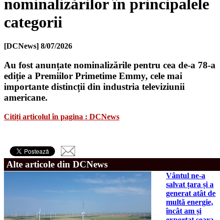
nominalizărilor în principalele
categorii
[DCNews]
8/07/2026
Au fost anunțate nominalizările pentru cea de-a 78-a
ediție a Premiilor Primetime Emmy, cele mai
importante distincții din industria televiziunii
americane.
Citiți articolul în pagina : DCNews
Alte articole din DCNews
Vântul ne-a
salvat țara și a
generat atât de
multă energie,
încât am și
exportat seara