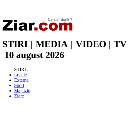
Stiri de ultima oră | Ultimele ştiri | Presa online | Stiri libere
STIRI
|
MEDIA
|
VIDEO
|
TV
10 august 2026
STIRI :
Locale
Externe
Sport
Magazin
Ziare