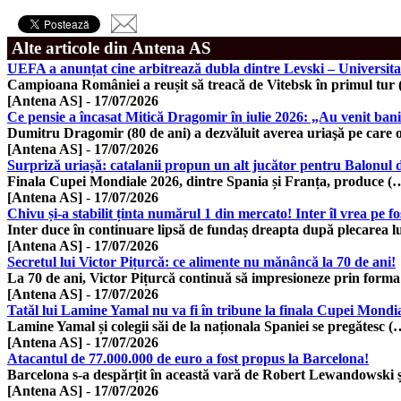
Alte articole din Antena AS
UEFA a anunțat cine arbitrează dubla dintre Levski – Universit
Campioana României a reușit să treacă de Vitebsk în primul tur
[Antena AS]
-
17/07/2026
Ce pensie a încasat Mitică Dragomir în iulie 2026: „Au venit ban
Dumitru Dragomir (80 de ani) a dezvăluit averea uriaşă pe care 
[Antena AS]
-
17/07/2026
Surpriză uriașă: catalanii propun un alt jucător pentru Balonul d
Finala Cupei Mondiale 2026, dintre Spania și Franța, produce (
[Antena AS]
-
17/07/2026
Chivu și-a stabilit ținta numărul 1 din mercato! Inter îl vrea pe fo
Inter duce în continuare lipsă de fundaș dreapta după plecarea l
[Antena AS]
-
17/07/2026
Secretul lui Victor Pițurcă: ce alimente nu mănâncă la 70 de ani!
La 70 de ani, Victor Pițurcă continuă să impresioneze prin form
[Antena AS]
-
17/07/2026
Tatăl lui Lamine Yamal nu va fi în tribune la finala Cupei Mondia
Lamine Yamal și colegii săi de la naționala Spaniei se pregătesc (
[Antena AS]
-
17/07/2026
Atacantul de 77.000.000 de euro a fost propus la Barcelona!
Barcelona s-a despărțit în această vară de Robert Lewandowski 
[Antena AS]
-
17/07/2026