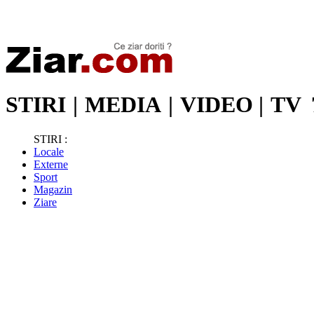
Stiri de ultima oră | Ultimele ştiri | Presa online | Stiri libere
STIRI
|
MEDIA
|
VIDEO
|
TV
STIRI :
Locale
Externe
Sport
Magazin
Ziare