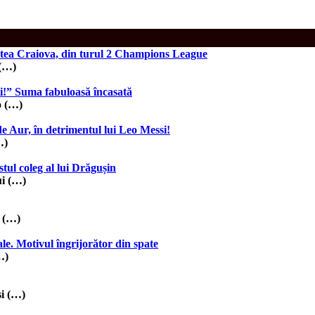
atea Craiova, din turul 2 Champions League
 (…)
ii!” Suma fabuloasă încasată
o (…)
e Aur, în detrimentul lui Leo Messi!
…)
stul coleg al lui Drăgușin
ui (…)
a (…)
le. Motivul îngrijorător din spate
…)
și (…)