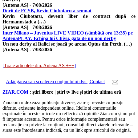
[Antena AS]
-
7/08/2026
Dorit de FCSB, Kevin Ciubotaru a semnat
Kevin Ciubotaru, devenit liber de contract după ce
Hermannstadt a (…)
[Antena AS]
-
7/08/2026
Inter Milano – Juventus LIVE VIDEO (sâmbătă ora 13:35) pe
AntenaPLAY. Echipa lui Chivu, gata de un nou derby
Un nou derby al Italiei se joacă pe arena Optus din Perth, (…)
[Antena AS]
-
7/08/2026
[
Toate articolele din: Antena AS +++
]
|
Adăugarea sau scoaterea conținutului dvs | Contact
|
ZIAR.COM
: știri libere | știri tv live și știri de ultima oră
Ziar.com indexează publicații diverse, ziare și reviste cu poziții
diferite, existente independent online. Ideile și comentariile
exprimate în aceste articole nu reflectează opiniile Ziar.com și nu pot
fi imputate acestuia. Pentru orice informație complementară sau
reclamație cu privire la conținut, consultați direct ziarele relevante –
sursa este întotdeauna indicată, cu un link spre articolul de origină.