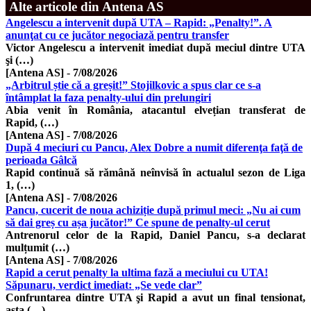
Alte articole din Antena AS
Angelescu a intervenit după UTA – Rapid: „Penalty!”. A
anunţat cu ce jucător negociază pentru transfer
Victor Angelescu a intervenit imediat după meciul dintre UTA
şi (…)
[Antena AS]
-
7/08/2026
„Arbitrul știe că a greșit!” Stojilkovic a spus clar ce s-a
întâmplat la faza penalty-ului din prelungiri
Abia venit în România, atacantul elvețian transferat de
Rapid, (…)
[Antena AS]
-
7/08/2026
După 4 meciuri cu Pancu, Alex Dobre a numit diferenţa faţă de
perioada Gâlcă
Rapid continuă să rămână neînvisă în actualul sezon de Liga
1, (…)
[Antena AS]
-
7/08/2026
Pancu, cucerit de noua achiziție după primul meci: „Nu ai cum
să dai greș cu așa jucător!” Ce spune de penalty-ul cerut
Antrenorul celor de la Rapid, Daniel Pancu, s-a declarat
mulțumit (…)
[Antena AS]
-
7/08/2026
Rapid a cerut penalty la ultima fază a meciului cu UTA!
Săpunaru, verdict imediat: „Se vede clar”
Confruntarea dintre UTA şi Rapid a avut un final tensionat,
asta (…)