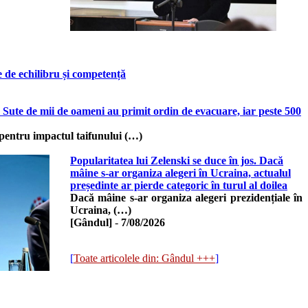
 de echilibru și competență
 Sute de mii de oameni au primit ordin de evacuare, iar peste 500
 pentru impactul taifunului (…)
Popularitatea lui Zelenski se duce în jos. Dacă
mâine s-ar organiza alegeri în Ucraina, actualul
președinte ar pierde categoric în turul al doilea
Dacă mâine s-ar organiza alegeri prezidențiale în
Ucraina, (…)
[Gândul]
-
7/08/2026
[
Toate articolele din: Gândul +++
]