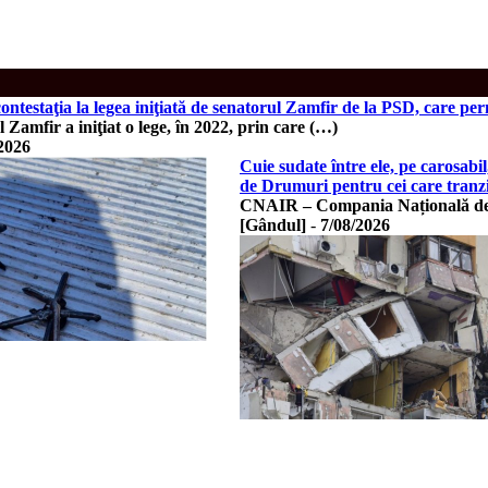
ntestaţia la legea iniţiată de senatorul Zamfir de la PSD, care per
 Zamfir a iniţiat o lege, în 2022, prin care (…)
2026
Cuie sudate între ele, pe carosab
de Drumuri pentru cei care tranz
CNAIR – Compania Națională de A
[Gândul]
-
7/08/2026