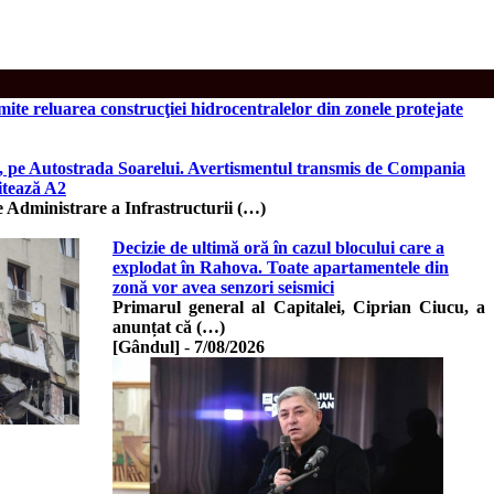
mite reluarea construcţiei hidrocentralelor din zonele protejate
il, pe Autostrada Soarelui. Avertismentul transmis de Compania
itează A2
dministrare a Infrastructurii (…)
Decizie de ultimă oră în cazul blocului care a
explodat în Rahova. Toate apartamentele din
zonă vor avea senzori seismici
Primarul general al Capitalei, Ciprian Ciucu, a
anunțat că (…)
[Gândul]
-
7/08/2026