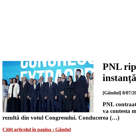
PNL rip
instanț
[Gândul]
8/07/2
PNL contraat
va contesta m
rezultă din votul Congresului. Conducerea (…)
Citiți articolul în pagina : Gândul