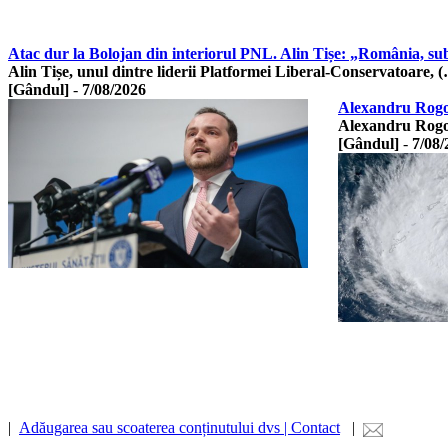
Atac dur la Bolojan din interiorul PNL. Alin Tișe: „România, su
Alin Tișe, unul dintre liderii Platformei Liberal-Conservatoare, 
[Gândul]
-
7/08/2026
Alexandru Rogobe
Alexandru Rogobe
[Gândul]
-
7/08/
|
Adăugarea sau scoaterea conținutului dvs | Contact
|