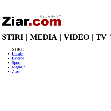
Stiri de ultima oră | Ultimele ştiri | Presa online | Stiri libere
STIRI
|
MEDIA
|
VIDEO
|
TV
STIRI :
Locale
Externe
Sport
Magazin
Ziare