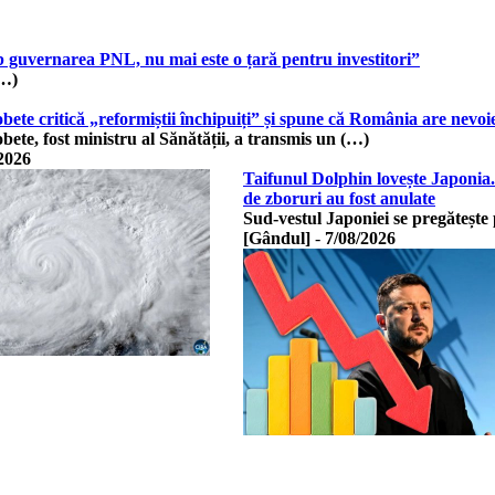
b guvernarea PNL, nu mai este o țară pentru investitori”
(…)
te critică „reformiștii închipuiți” și spune că România are nevoie
te, fost ministru al Sănătății, a transmis un (…)
2026
Taifunul Dolphin lovește Japonia.
de zboruri au fost anulate
Sud-vestul Japoniei se pregătește
[Gândul]
-
7/08/2026