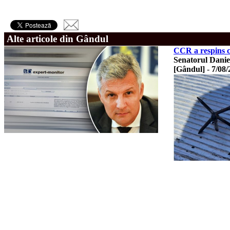
Alte articole din Gândul
CCR a respins co
Senatorul Daniel
[Gândul]
-
7/08/