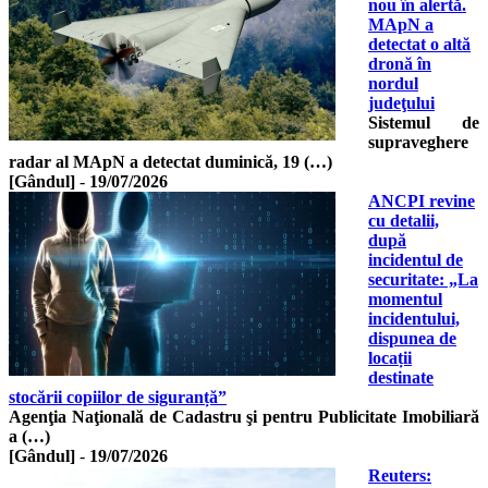
nou în alertă.
MApN a
detectat o altă
dronă în
nordul
judeţului
Sistemul de
supraveghere
radar al MApN a detectat duminică, 19 (…)
[Gândul]
-
19/07/2026
ANCPI revine
cu detalii,
după
incidentul de
securitate: „La
momentul
incidentului,
dispunea de
locații
destinate
stocării copiilor de siguranță”
Agenţia Naţională de Cadastru şi pentru Publicitate Imobiliară
a (…)
[Gândul]
-
19/07/2026
Reuters: