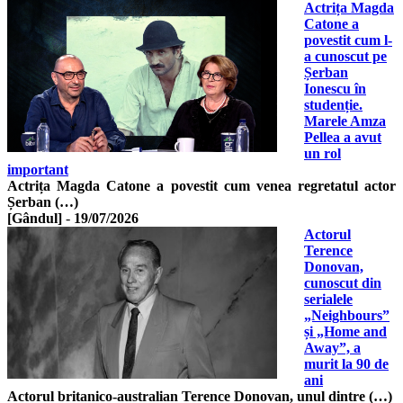
Actrița Magda
Catone a
povestit cum l-
a cunoscut pe
Șerban
Ionescu în
studenție.
Marele Amza
Pellea a avut
un rol
important
Actrița Magda Catone a povestit cum venea regretatul actor
Șerban (…)
[Gândul]
-
19/07/2026
Actorul
Terence
Donovan,
cunoscut din
serialele
„Neighbours”
și „Home and
Away”, a
murit la 90 de
ani
Actorul britanico-australian Terence Donovan, unul dintre (…)