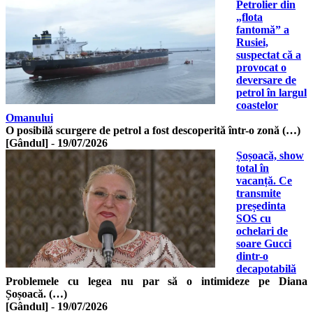
Petrolier din
„flota
fantomă” a
Rusiei,
suspectat că a
provocat o
deversare de
petrol în largul
coastelor
Omanului
O posibilă scurgere de petrol a fost descoperită într-o zonă (…)
[Gândul]
-
19/07/2026
Șoșoacă, show
total în
vacanță. Ce
transmite
președinta
SOS cu
ochelari de
soare Gucci
dintr-o
decapotabilă
Problemele cu legea nu par să o intimideze pe Diana
Șoșoacă. (…)
[Gândul]
-
19/07/2026