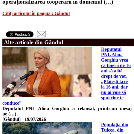
operaționalizarea cooperării în domeniul (…)
Citiți articolul în pagina : Gândul
Alte articole din Gândul
Deputatul
PNL Alina
Gorghiu vrea
ca tinerii de 16
ani să aibă
drept de vot.
„Plătești taxe
la 16 ani, dar
nu ai voie să
spui cine te
conduce”
Deputatul PNL Alina Gorghiu a relansat, printr-un mesaj
pe (…)
[Gândul]
-
19/07/2026
Populaţia din
Tulcea, din