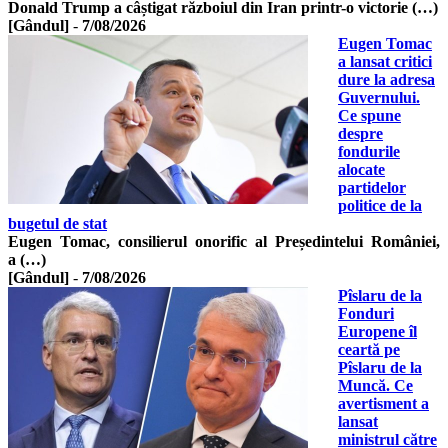
Donald Trump a câștigat războiul din Iran printr-o victorie (…)
[Gândul]
-
7/08/2026
Eugen Tomac
a lansat critici
dure la adresa
Guvernului.
Ce spune
despre
fondurile
alocate
partidelor
politice de la
bugetul de stat
Eugen Tomac, consilierul onorific al Președintelui României,
a (…)
[Gândul]
-
7/08/2026
Pîslaru de la
Fonduri
Europene îl
ceartă pe
Pîslaru de la
Muncă. Ce
avertisment a
lansat
ministrul către