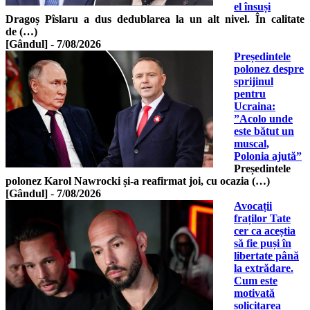
el însuși
Dragoș Pîslaru a dus dedublarea la un alt nivel. În calitate
de (…)
[Gândul]
-
7/08/2026
Președintele
polonez despre
sprijinul
pentru
Ucraina:
”Acolo unde
este bătut un
muscal,
Polonia ajută”
Președintele
polonez Karol Nawrocki și-a reafirmat joi, cu ocazia (…)
[Gândul]
-
7/08/2026
Avocații
fraților Tate
cer ca aceștia
să fie puși în
libertate până
la extrădare.
Cum este
motivată
solicitarea