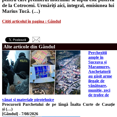
de la Cotroceni. Urmăriți aici, integral, emisiunea lui
Marius Tucă. (…)
Citiți articolul în pagina : Gândul
Alte articole din Gândul
Percheziții
ample în
Suceava și
Maramureș.
Anchetatorii
au găsit arme
ilegale de
vânătoare,
muniție, zeci
de trofee de
vânat și materiale pirotehnice
Procurorii Parchetului de pe lângă Înalta Curte de Casație
și (…)
[Gândul]
-
7/08/2026