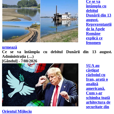
Ce se va
întâmpla cu
debitul
Dunării din 13
august.
Reprezentanții
de la Apele
Române
explică ce
fenomen
urmează
Ce se va întâmpla cu debitul Dunării din 13 august.
Administrația (…)
[Gândul]
-
7/08/2026
SUA au
câștigat
războiul cu
Iran, arată o
analiză
americană.
Cum s-ar
schimba toată
arhitectura de
securitate din
Orientul Mijlociu