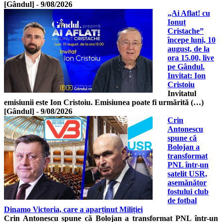
[Gândul]
-
9/08/2026
„Ai Aflat! cu
Ionuț
Cristache”
începe luni, 10
august, de la
ora 15.00, live
pe Gândul.
Invitat: Ion
Cristoiu
Invitatul
emisiunii este Ion Cristoiu. Emisiunea poate fi urmărită (…)
[Gândul]
-
9/08/2026
Crin
Antonescu
spune că
Bolojan a
transformat
PNL într-un
satelit USR,
asemănător
fostului club
de fotbal
Dinamo Victoria, care a aparținut Miliției
Crin Antonescu spune că Bolojan a transformat PNL într-un