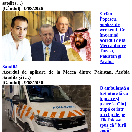
satelit (…)
[Gândul]
-
9/08/2026
Ștefan
Popescu,
analiză de
weekend. Ce
înseamnă
acordul de la
Mecca dintre
Turcia,
Pakistan şi
Arabia
Saudită
Acordul de apărare de la Mecca dintre Pakistan, Arabia
Saudită și (…)
[Gândul]
-
9/08/2026
O ambulanţă a
fost atacată cu
topoare și
pietre la Cluj
după ce într-
un clip de pe
TikTok s-a
spus că ”fură
copii”