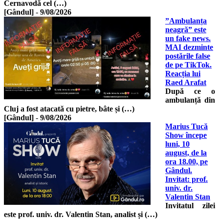
Cernavodă cel (…)
[Gândul]
-
9/08/2026
”Ambulanța
neagră” este
un fake news.
MAI dezminte
postările false
de pe TikTok.
Reacția lui
Raed Arafat
După ce o
ambulanță din
Cluj a fost atacată cu pietre, bâte și (…)
[Gândul]
-
9/08/2026
Marius Tucă
Show începe
luni, 10
august, de la
ora 18.00, pe
Gândul.
Invitat: prof.
univ. dr.
Valentin Stan
Invitatul zilei
este prof. univ. dr. Valentin Stan, analist și (…)