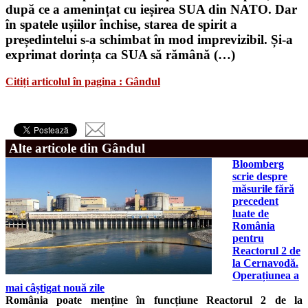
după ce a amenințat cu ieșirea SUA din NATO. Dar
în spatele ușiilor închise, starea de spirit a
președintelui s-a schimbat în mod imprevizibil. Și-a
exprimat dorința ca SUA să rămână (…)
Citiți articolul în pagina : Gândul
Alte articole din Gândul
Bloomberg
scrie despre
măsurile fără
precedent
luate de
România
pentru
Reactorul 2 de
la Cernavodă.
Operațiunea a
mai câștigat nouă zile
România poate menține în funcțiune Reactorul 2 de la