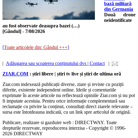
bază militară
din Germania
Două drone
neidentificate
au fost observate deasupra bazei (…)
[Gândul]
-
7/08/2026
[
Toate articolele din: Gândul +++
]
|
Adăugarea sau scoaterea conținutului dvs | Contact
|
ZIAR.COM
: știri libere | știri tv live și știri de ultima oră
Ziar.com indexează publicații diverse, ziare și reviste cu poziții
diferite, existente independent online. Ideile și comentariile
exprimate în aceste articole nu reflectează opiniile Ziar.com și nu pot
fi imputate acestuia. Pentru orice informație complementară sau
reclamație cu privire la conținut, consultați direct ziarele relevante –
sursa este întotdeauna indicată, cu un link spre articolul de origină.
Publicare, realizare si gazduire web : DIRECTWAY. Toate
drepturile rezervate, reproducerea interzisa - Copyright © 1996-
2026 DIRECTWAY