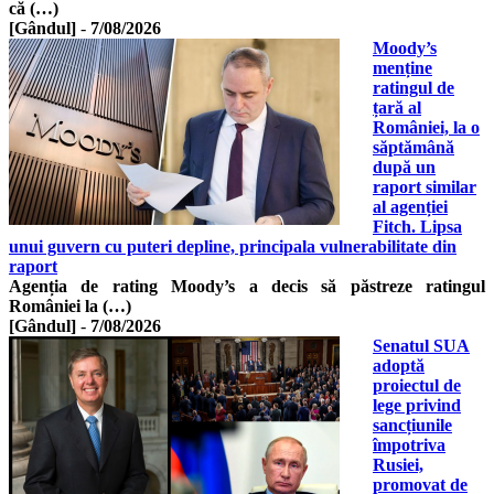
că (…)
[Gândul]
-
7/08/2026
Moody’s
menține
ratingul de
țară al
României, la o
săptămână
după un
raport similar
al agenției
Fitch. Lipsa
unui guvern cu puteri depline, principala vulnerabilitate din
raport
Agenția de rating Moody’s a decis să păstreze ratingul
României la (…)
[Gândul]
-
7/08/2026
Senatul SUA
adoptă
proiectul de
lege privind
sancțiunile
împotriva
Rusiei,
promovat de