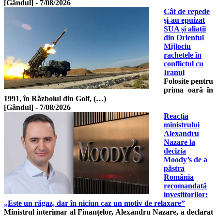
[Gândul]
-
7/08/2026
Cât de repede
și-au epuizat
SUA și aliații
din Orientul
Mijlociu
rachetele în
conflictul cu
Iranul
Folosite pentru
prima oară în
1991, în Războiul din Golf, (…)
[Gândul]
-
7/08/2026
Reacția
ministrului
Alexandru
Nazare la
decizia
Moody’s de a
păstra
România
recomandată
investitorilor:
„Este un răgaz, dar în niciun caz un motiv de relaxare”
Ministrul interimar al Finanțelor, Alexandru Nazare, a declarat