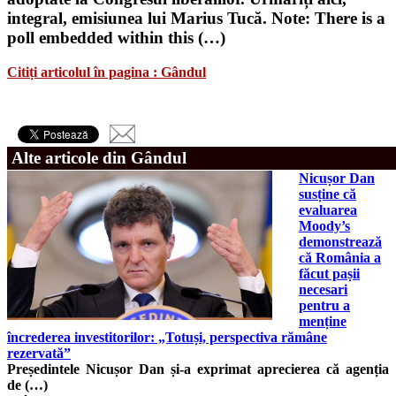
integral, emisiunea lui Marius Tucă. Note: There is a
poll embedded within this (…)
Citiți articolul în pagina : Gândul
Alte articole din Gândul
Nicușor Dan
susține că
evaluarea
Moody’s
demonstrează
că România a
făcut pașii
necesari
pentru a
menține
încrederea investitorilor: „Totuși, perspectiva rămâne
rezervată”
Președintele Nicușor Dan și-a exprimat aprecierea că agenția
de (…)