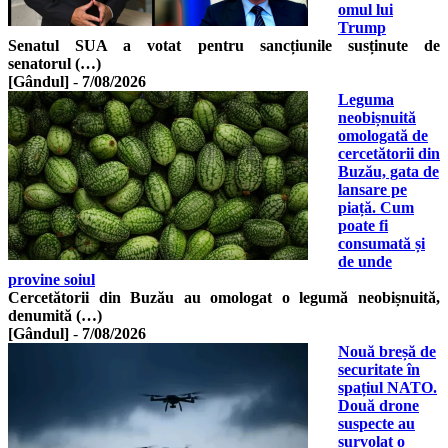
omul lui
Trump
Senatul SUA a votat pentru sancțiunile susținute de
senatorul (…)
[Gândul]
-
7/08/2026
Leguma
neobișnuită
omologată de
cercetătorii din
Buzău, gata de
lansare pe
piață. Cum
poate fi
consumată și
de unde
provine soiul
Cercetătorii din Buzău au omologat o legumă neobișnuită,
denumită (…)
[Gândul]
-
7/08/2026
Nouă breșă de
securitate în
spațiul NATO.
Două drone
suspecte au
survolat o