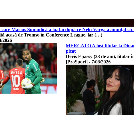
e care Marius Șumudică a luat-o după ce Nelu Varga a anunțat că-
ită acasă de Tromso în Conference League, iar (…)
8/2026
MERCATO A fost titular la Dinamo
picat
Devis Epassy (33 de ani), titular
[ProSport]
-
7/08/2026