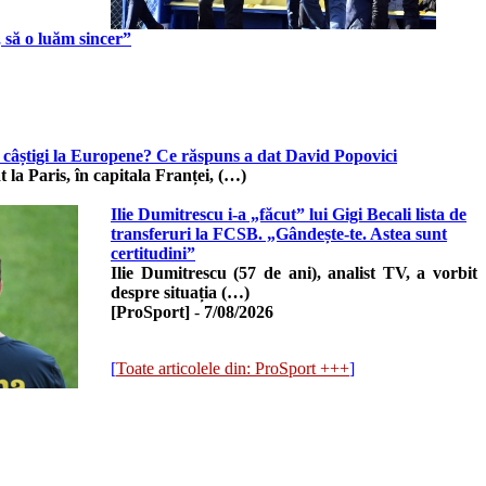
 să o luăm sincer”
câștigi la Europene? Ce răspuns a dat David Popovici
 la Paris, în capitala Franței, (…)
Ilie Dumitrescu i-a „făcut” lui Gigi Becali lista de
transferuri la FCSB. „Gândește-te. Astea sunt
certitudini”
Ilie Dumitrescu (57 de ani), analist TV, a vorbit
despre situația (…)
[ProSport]
-
7/08/2026
[
Toate articolele din: ProSport +++
]