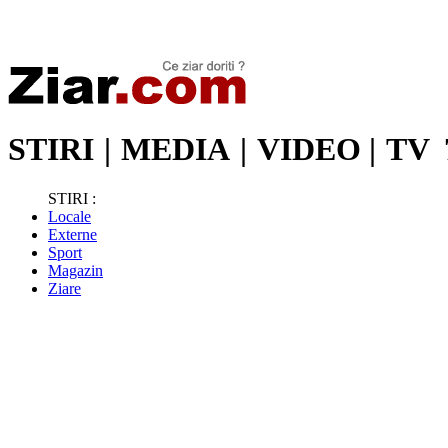
Stiri de ultima oră | Ultimele ştiri | Presa online | Stiri libere
STIRI
|
MEDIA
|
VIDEO
|
TV
STIRI :
Locale
Externe
Sport
Magazin
Ziare