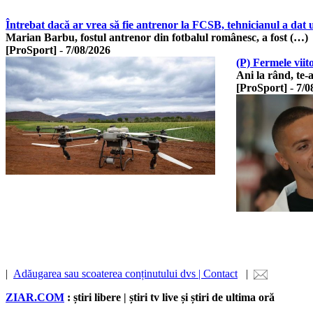
Întrebat dacă ar vrea să fie antrenor la FCSB, tehnicianul a dat 
Marian Barbu, fostul antrenor din fotbalul românesc, a fost (…)
[ProSport]
-
7/08/2026
(P) Fermele viit
Ani la rând, te-
[ProSport]
-
7/0
|
Adăugarea sau scoaterea conținutului dvs | Contact
|
ZIAR.COM
: știri libere | știri tv live și știri de ultima oră