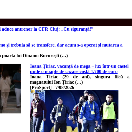
l aduce antrenor la CFR Cluj: „Cu siguranță!”
 și trebuia să se transfere, dar acum s-a operat și mutarea a
 în poarta lui Dinamo București (…)
Ioana Țiriac, vacanță de mega – lux într-un castel
unde o noapte de cazare costă 1.700 de euro
Ioana Țiriac (29 de ani), singura fiică a
magnatului Ion Țiriac (…)
[ProSport]
-
7/08/2026