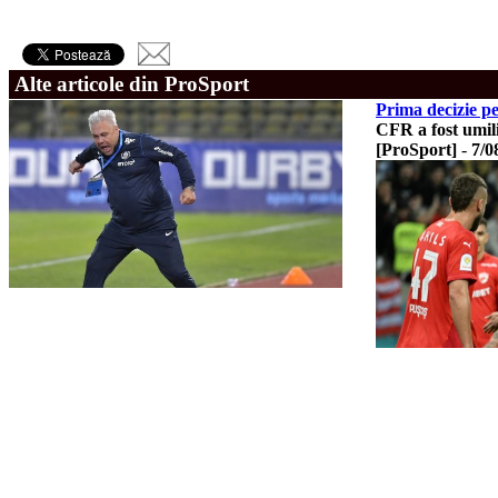
Alte articole din ProSport
Prima decizie p
CFR a fost umil
[ProSport]
-
7/0