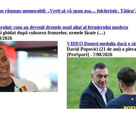
un răspuns memorabil: „Vreți să vă spun așa… folcloristic. Tăticu’,
orului: cum au devenit dronele noul aliat al fermierului modern
ai ghidat după culoarea frunzelor, urmele lăsate (…)
8/2026
VIDEO Donezi medalia dacă o să 
David Popovici (21 de ani) a plecat
[ProSport]
-
7/08/2026