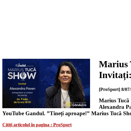
Marius T
Invitați
[ProSport]
8/07
Marius Tucă S
Alexandra Pav
YouTube Gandul. ”Tineți aproape!” Marius Tucă Sh
Citiți articolul în pagina : ProSport