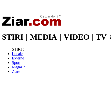
Stiri de ultima oră | Ultimele ştiri | Presa online | Stiri libere
STIRI
|
MEDIA
|
VIDEO
|
TV
STIRI :
Locale
Externe
Sport
Magazin
Ziare