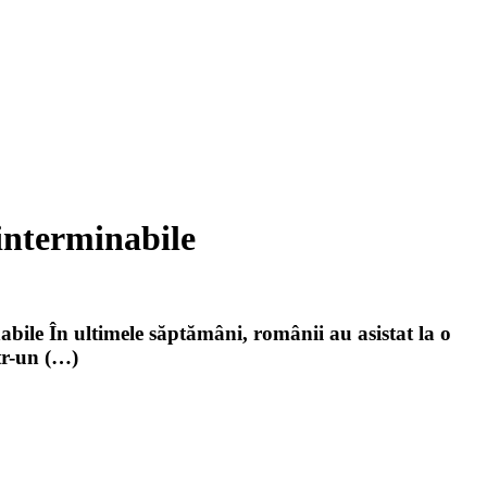
interminabile
abile În ultimele săptămâni, românii au asistat la o
ntr-un (…)