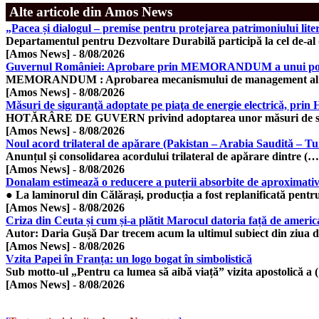
Alte articole din Amos News
„Pacea și dialogul – premise pentru protejarea patrimoniului lite
Departamentul pentru Dezvoltare Durabilă participă la cel de-al
[Amos News]
-
8/08/2026
Guvernul României: Aprobare prin MEMORANDUM a unui portofol
MEMORANDUM : Aprobarea mecanismului de management al r
[Amos News]
-
8/08/2026
Măsuri de siguranţă adoptate pe piaţa de energie electrică, prin
HOTĂRÂRE DE GUVERN privind adoptarea unor măsuri de si
[Amos News]
-
8/08/2026
Noul acord trilateral de apărare (Pakistan – Arabia Saudită – Turc
​Anunțul și consolidarea acordului trilateral de apărare dintre (…
[Amos News]
-
8/08/2026
Donalam estimează o reducere a puterii absorbite de aproximativ 
● La laminorul din Călărași, producția a fost replanificată pentr
[Amos News]
-
8/08/2026
Criza din Ceuta și cum și-a plătit Marocul datoria față de american
Autor: Daria Gușă Dar trecem acum la ultimul subiect din ziua 
[Amos News]
-
8/08/2026
Vzita Papei în Franța: un logo bogat în simbolistică
Sub motto-ul „Pentru ca lumea să aibă viață” vizita apostolică a 
[Amos News]
-
8/08/2026