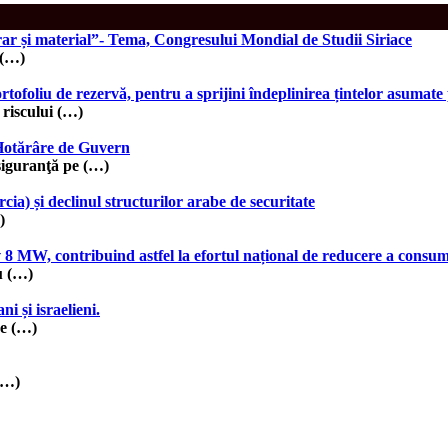
rar și material”- Tema, Congresului Mondial de Studii Siriace
 (…)
iu de rezervă, pentru a sprijini îndeplinirea țintelor asumat
iscului (…)
 Hotărâre de Guvern
guranţă pe (…)
ia) și declinul structurilor arabe de securitate
)
8 MW, contribuind astfel la efortul național de reducere a consum
u (…)
i și israelieni.
de (…)
(…)